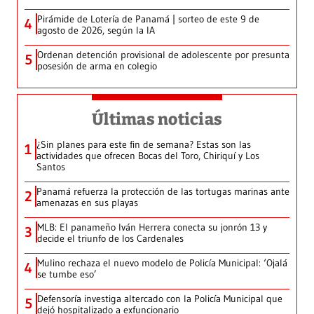
Pirámide de Lotería de Panamá | sorteo de este 9 de
4
agosto de 2026, según la IA
Ordenan detención provisional de adolescente por presunta
5
posesión de arma en colegio
Últimas noticias
¿Sin planes para este fin de semana? Estas son las
1
actividades que ofrecen Bocas del Toro, Chiriquí y Los
Santos
Panamá refuerza la protección de las tortugas marinas ante
2
amenazas en sus playas
MLB: El panameño Iván Herrera conecta su jonrón 13 y
3
decide el triunfo de los Cardenales
Mulino rechaza el nuevo modelo de Policía Municipal: ‘Ojalá
4
se tumbe eso’
Defensoría investiga altercado con la Policía Municipal que
5
dejó hospitalizado a exfuncionario