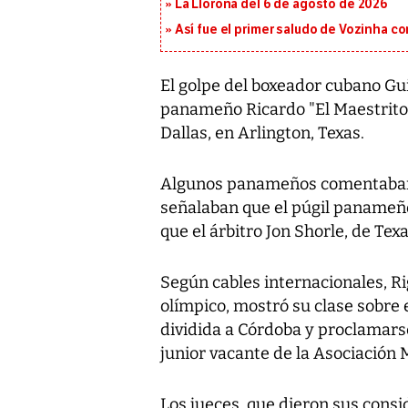
La Llorona del 6 de agosto de 2026
Así fue el primer saludo de Vozinha c
El golpe del boxeador cubano Gu
panameño Ricardo "El Maestrito"
Dallas, en Arlington, Texas.
Algunos panameños comentaban en
señalaban que el púgil panameño
que el árbitro Jon Shorle, de Texa
Según cables internacionales, R
olímpico, mostró su clase sobre 
dividida a Córdoba y proclamars
junior vacante de la Asociación
Los jueces, que dieron sus consi