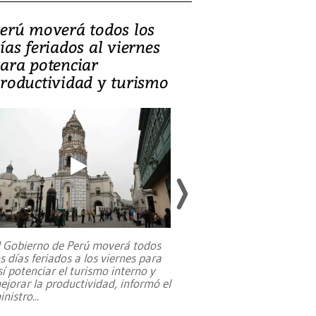
erú moverá todos los
Video, Catalin
ías feriados al viernes
‘Si la gente el
ara potenciar
criminales, la
roductividad y turismo
sociedades de
suicidarse’
l Gobierno de Perú moverá todos
os días feriados a los viernes para
La exmagistrada co
sí potenciar el turismo interno y
sobre el rol de contr
ejorar la productividad, informó el
periodismo, el derech
inistro
...
reformas constitucio
desafíos de nuevas t