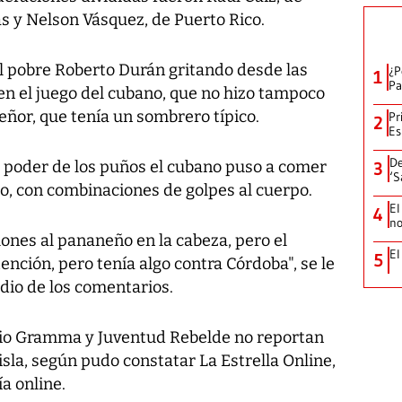
as y Nelson Vásquez, de Puerto Rico.
El pobre Roberto Durán gritando desde las
¿P
1
Pa
en el juego del cubano, que no hizo tampoco
ñor, que tenía un sombrero típico.
Pr
2
Es
De
l poder de los puños el cubano puso a comer
3
‘S
to, con combinaciones de golpes al cuerpo.
El
4
no
lones al pananeño en la cabeza, pero el
El
5
tención, pero tenía algo contra Córdoba", se le
io de los comentarios.
ario Gramma y Juventud Rebelde no reportan
isla, según pudo constatar La Estrella Online,
a online.