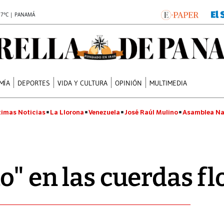
.7°C | PANAMÁ
MÍA
DEPORTES
VIDA Y CULTURA
OPINIÓN
MULTIMEDIA
timas Noticias
La Llorona
Venezuela
José Raúl Mulino
Asamblea Na
o" en las cuerdas fl