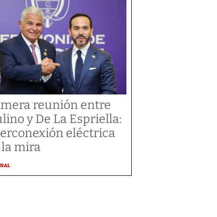
imera reunión entre
lino y De La Espriella:
terconexión eléctrica
 la mira
ONAL