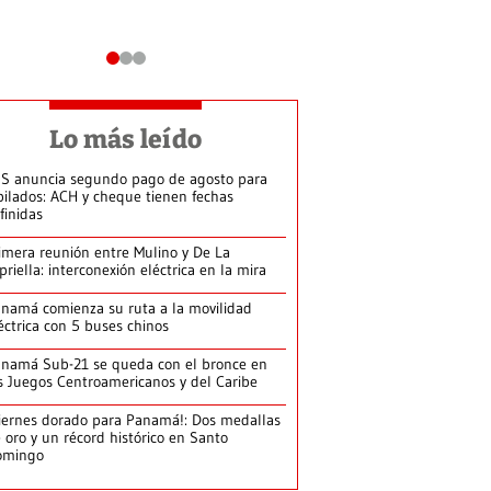
Lo más leído
S anuncia segundo pago de agosto para
bilados: ACH y cheque tienen fechas
finidas
imera reunión entre Mulino y De La
priella: interconexión eléctrica en la mira
namá comienza su ruta a la movilidad
éctrica con 5 buses chinos
namá Sub-21 se queda con el bronce en
s Juegos Centroamericanos y del Caribe
iernes dorado para Panamá!: Dos medallas
 oro y un récord histórico en Santo
omingo