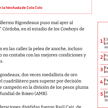
on la hinchada de Colo Colo
illermo Rigondeaux puso mal ayer al
 Córdoba, en el estadio de los Cowboys de
CS
1
ju
de
 las calles la pelea de anoche, incluso
 no contaba con las mejores condiciones y
Pr
2
Es
s.
Pa
3
el
igondeaux, dos veces medallista de oro
Pa
el cuadrilátero para superar por decisión
4
lo
e campeón en la división de los pesos pluma
¡V
 Mundial de Boxeo (AMB).
5
de
D
deraciones divididas fueron Raúl Caiz, de