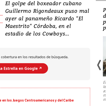
El golpe del boxeador cubano
Video: Lula lanza su
P
Guillermo Rigondeaux puso mal
candidatura con
d
ayer al panameño Ricardo "El
promesas de inversión
p
Maestrito" Córdoba, en el
en defensa, educación y
p
estadio de los Cowboys...
tierras raras
 cobertura en los resultados de búsqueda.
a Estrella en Google ↗️
E
l
Entre recuerdos y escuetas
a
referencias hacia sus adversarios, el
m
presidente de Brasil, Luiz Inácio Lula
m
 en los Juegos Centroamericanos y del Caribe
da Silva, oficializó este domingo su
candidatura
...