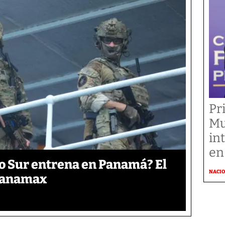
Pr
Mu
in
en
o Sur entrena en Panamá? El
NACI
 Panamax