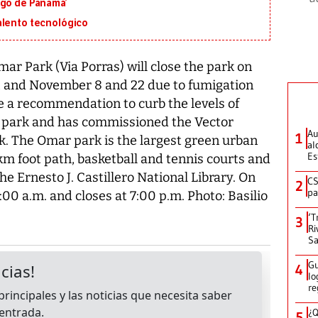
igo de Panamá’
alento tecnológico
r Park (Via Porras) will close the park on
, and November 8 and 22 due to fumigation
 a recommendation to curb the levels of
e park and has commissioned the Vector
Au
1
k. The Omar park is the largest green urban
al
Es
 km foot path, basketball and tennis courts and
 the Ernesto J. Castillero National Library. On
CS
2
pa
00 a.m. and closes at 7:00 p.m. Photo: Basilio
‘T
3
Ri
Sa
Gu
4
lo
re
¿Q
5