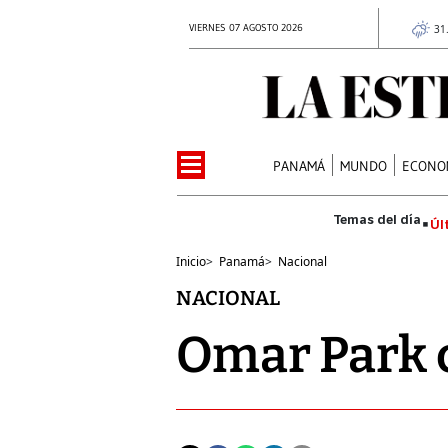
VIERNES 07 AGOSTO 2026
31
PANAMÁ
MUNDO
ECONO
Úl
Inicio
>
Panamá
>
Nacional
NACIONAL
Omar Park c