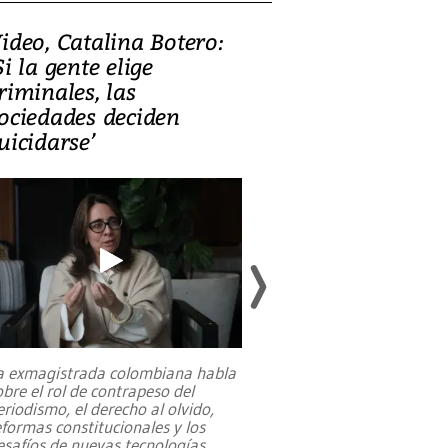
ideo, Catalina Botero:
Video: Lula la
Si la gente elige
candidatura 
riminales, las
promesas de i
ociedades deciden
en defensa, ed
uicidarse’
tierras raras
a exmagistrada colombiana habla
Entre recuerdos y es
obre el rol de contrapeso del
referencias hacia sus
eriodismo, el derecho al olvido,
presidente de Brasil,
eformas constitucionales y los
da Silva, oficializó 
esafíos de nuevas tecnologías
...
candidatura
...