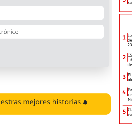
su
Lo
1
de
20
CS
2
ju
de
El
3
of
Pa
4
ce
estras mejores historias
N
Cl
5
vu