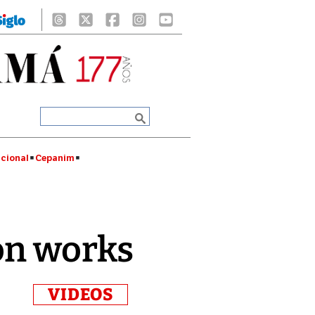
cional
Cepanim
on works
VIDEOS