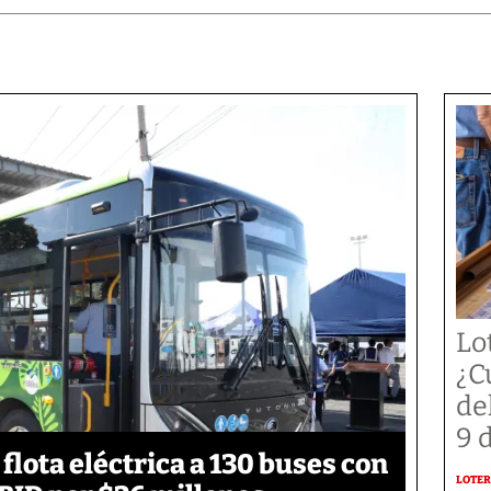
Lo
¿C
de
9 
flota eléctrica a 130 buses con
LOTER