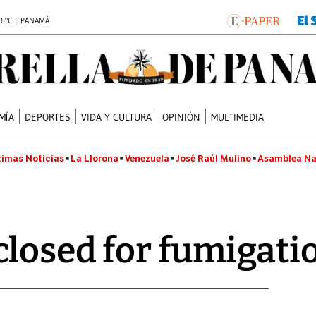
.6°C | PANAMÁ
MÍA
DEPORTES
VIDA Y CULTURA
OPINIÓN
MULTIMEDIA
timas Noticias
La Llorona
Venezuela
José Raúl Mulino
Asamblea Na
losed for fumigati