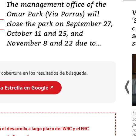
The management office of the
Video, Japón: Terremoto
V
Omar Park (Via Porras) will
deja heridos y graves
‘
close the park on September 27,
daños en Kumamoto
c
October 11 and 25, and
s
November 8 and 22 due to...
s
 cobertura en los resultados de búsqueda.
a Estrella en Google ↗️
Un fuerte terremoto de magnitud
7,1 se registró este martes 28 de
julio en la prefectura de Kumamoto,
L
al sur de Japón, provocando una
s
emergencia de gran
...
p
 el desarrollo a largo plazo del WRC y el ERC
r
d