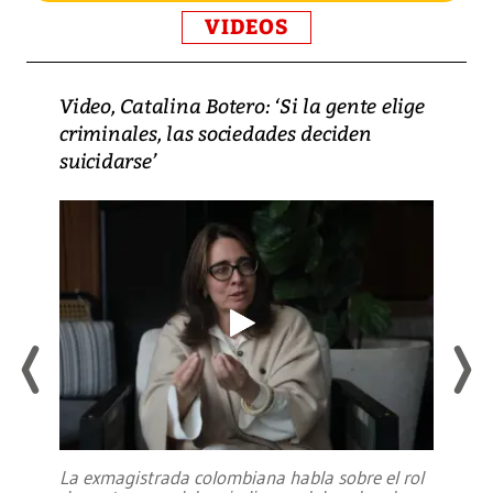
VIDEOS
Video, Catalina Botero: ‘Si la gente elige
criminales, las sociedades deciden
suicidarse’
La exmagistrada colombiana habla sobre el rol