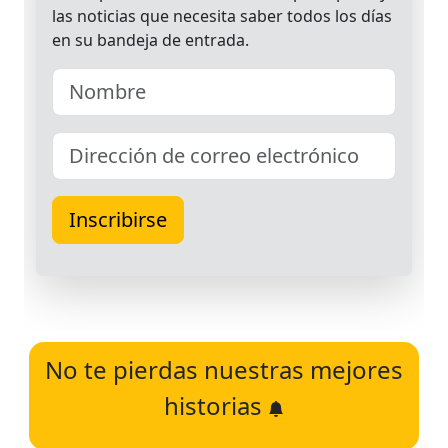
No te pierdas nuestras mejores
historias