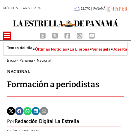
MIÉRCOLES 05 AGOSTO 2026
23.7°C | PANAMÁ
Últimas Noticias
La Llorona
Venezuela
José Raúl
Inicio
>
Panamá
>
Nacional
NACIONAL
Formación a periodistas
Por
Redacción Digital La Estrella