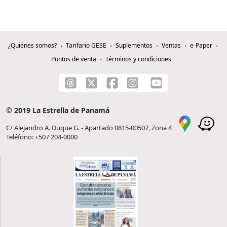
¿Quiénes somos?
Tarifario GESE
Suplementos
Ventas
e-Paper
Puntos de venta
Términos y condiciones
© 2019 La Estrella de Panamá
C/ Alejandro A. Duque G. - Apartado 0815-00507, Zona 4
Teléfono: +507 204-0000