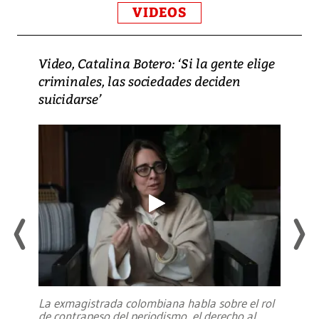
VIDEOS
Video, Catalina Botero: ‘Si la gente elige
criminales, las sociedades deciden
suicidarse’
La exmagistrada colombiana habla sobre el rol
de contrapeso del periodismo, el derecho al