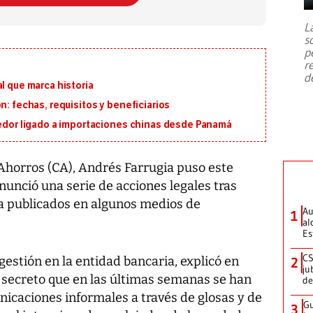
7,1 se registró este martes 28 de
julio en la prefectura de Kumamoto,
L
al sur de Japón, provocando una
s
emergencia de gran
...
p
r
d
l que marca historia
n: fechas, requisitos y beneficiarios
eedor ligado a importaciones chinas desde Panamá
 Ahorros (CA), Andrés Farrugia puso este
anunció una serie de acciones legales tras
a publicados en algunos medios de
Au
1
al
Es
CS
gestión en la entidad bancaria, explicó en
2
ju
 secreto que en las últimas semanas se han
de
icaciones informales a través de glosas y de
Gu
3