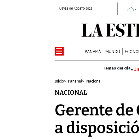
JUEVES 06 AGOSTO 2026
25
PANAMÁ
MUNDO
ECONO
Úl
Inicio
>
Panamá
>
Nacional
NACIONAL
Gerente de 
a disposicio