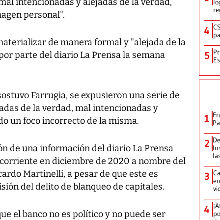
mal intencionadas y alejadas de la verdad,
lo
re
magen personal".
CS
4
pa
materializar de manera formal y "alejada de la
Pr
or parte del diario La Prensa la semana
5
Es
sostuvo Farrugia, se expusieron una serie de
adas de la verdad, mal intencionadas y
Fr
1
do un foco incorrecto de la misma.
Pa
De
2
ión de una información del diario La Prensa
In
la
 corriente en diciembre de 2020 a nombre del
cardo Martinelli, a pesar de que este es
Ca
3
en
sión del delito de blanqueo de capitales.
vi
¡A
4
que el banco no es político y no puede ser
po