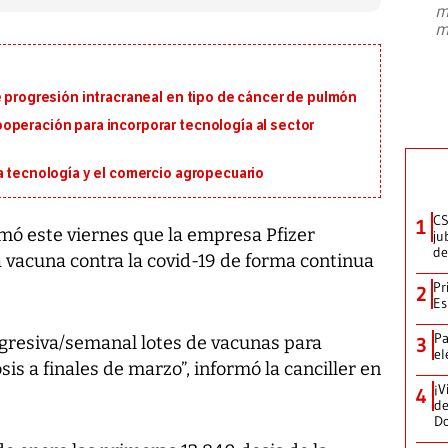
m
presidente de Brasil, Luiz Inácio Lula
m
da Silva, oficializó este domingo su
candidatura
...
e progresión intracraneal en tipo de cáncer de pulmón
operación para incorporar tecnología al sector
a tecnología y el comercio agropecuario
CS
1
rmó este viernes que la empresa Pfizer
ju
de
a vacuna contra la covid-19 de forma continua
Pr
2
Es
Pa
gresiva/semanal lotes de vacunas para
3
el
is a finales de marzo”, informó la canciller en
¡V
4
de
D