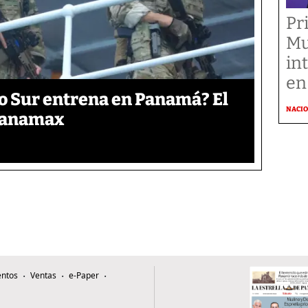
Pr
Mu
in
en
o Sur entrena en Panamá? El
NACI
 Panamax
ntos
Ventas
e-Paper