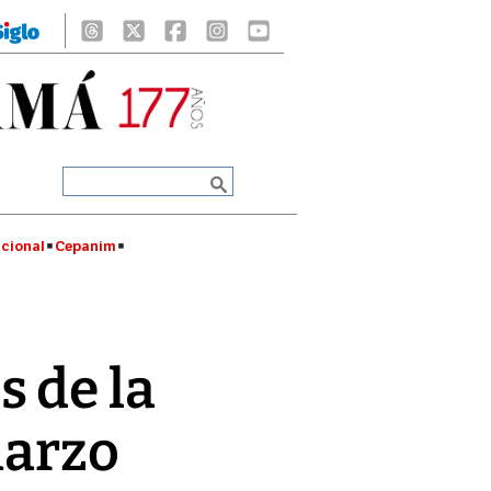
cional
Cepanim
 de la
marzo