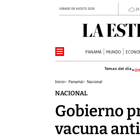
SÁBADO 08 AGOSTO 2026
25
PANAMÁ
MUNDO
ECONO
Úl
Inicio
>
Panamá
>
Nacional
NACIONAL
Gobierno pr
vacuna anti