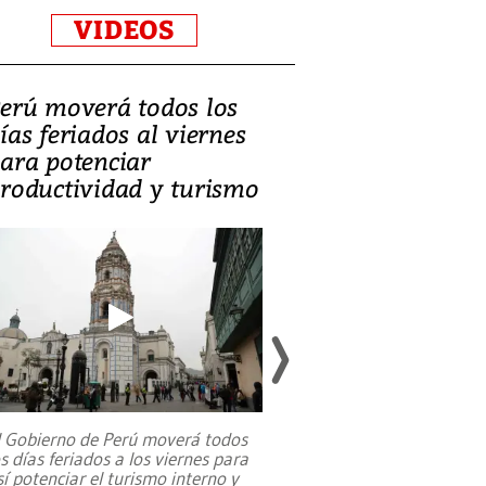
VIDEOS
erú moverá todos los
Video, Catalin
ías feriados al viernes
‘Si la gente el
ara potenciar
criminales, la
roductividad y turismo
sociedades de
suicidarse’
l Gobierno de Perú moverá todos
os días feriados a los viernes para
La exmagistrada co
sí potenciar el turismo interno y
sobre el rol de contr