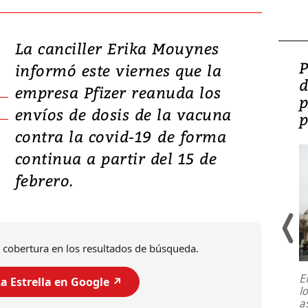
La canciller Erika Mouynes
Video: Lula lanza su
P
informó este viernes que la
candidatura con
d
empresa Pfizer reanuda los
promesas de inversión
p
envíos de dosis de la vacuna
en defensa, educación y
p
contra la covid-19 de forma
tierras raras
continua a partir del 15 de
febrero.
 cobertura en los resultados de búsqueda.
E
a Estrella en Google ↗️
l
Entre recuerdos y escuetas
a
referencias hacia sus adversarios, el