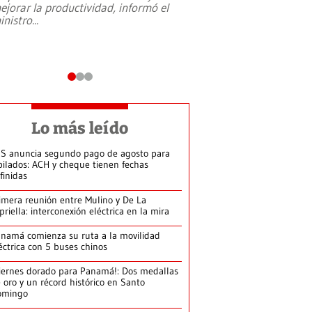
ejorar la productividad, informó el
periodismo, el derech
inistro
...
reformas constitucio
desafíos de nuevas t
Lo más leído
S anuncia segundo pago de agosto para
bilados: ACH y cheque tienen fechas
finidas
imera reunión entre Mulino y De La
priella: interconexión eléctrica en la mira
namá comienza su ruta a la movilidad
éctrica con 5 buses chinos
iernes dorado para Panamá!: Dos medallas
 oro y un récord histórico en Santo
omingo