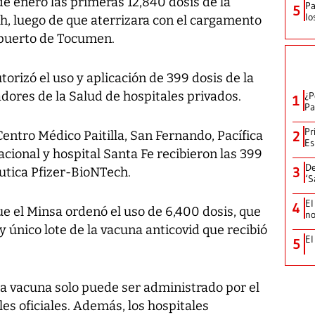
e enero las primeras 12,840 dosis de la
Pa
5
lo
h, luego de que aterrizara con el cargamento
opuerto de Tocumen.
torizó el uso y aplicación de 399 dosis de la
adores de la Salud de hospitales privados.
¿P
1
Pa
Pr
entro Médico Paitilla, San Fernando, Pacífica
2
Es
acional y hospital Santa Fe recibieron las 399
De
3
utica Pfizer-BioNTech.
‘S
El
4
ue el Minsa ordenó el uso de 6,400 dosis, que
no
 único lote de la vacuna anticovid que recibió
El
5
ta vacuna solo puede ser administrado por el
les oficiales. Además, los hospitales