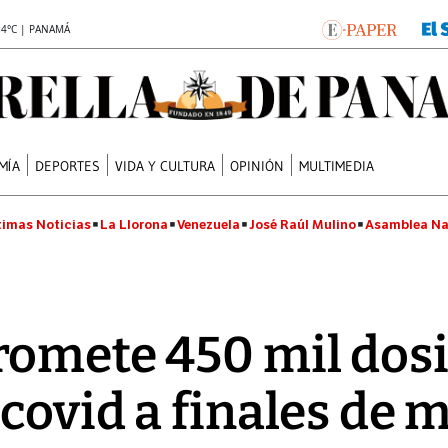
.4°C | PANAMÁ
MÍA
DEPORTES
VIDA Y CULTURA
OPINIÓN
MULTIMEDIA
timas Noticias
La Llorona
Venezuela
José Raúl Mulino
Asamblea Na
omete 450 mil dosis
covid a finales de 