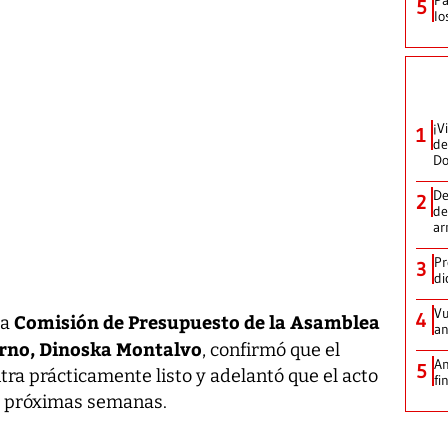
5
lo
¡V
1
de
D
De
2
de
ar
Pr
3
di
Vu
4
Comisión de Presupuesto de la Asamblea
la
an
erno, Dinoska Montalvo
, confirmó que el
An
5
tra prácticamente listo y adelantó que el acto
fi
as próximas semanas.