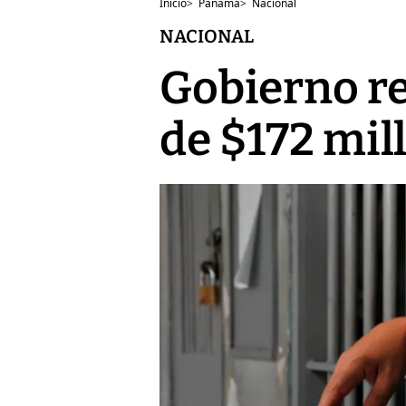
Inicio
>
Panamá
>
Nacional
NACIONAL
Gobierno re
de $172 mil