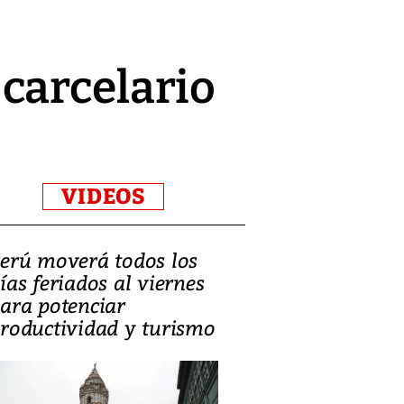
carcelario
VIDEOS
erú moverá todos los
Video, Catalin
ías feriados al viernes
‘Si la gente el
ara potenciar
criminales, la
roductividad y turismo
sociedades de
suicidarse’