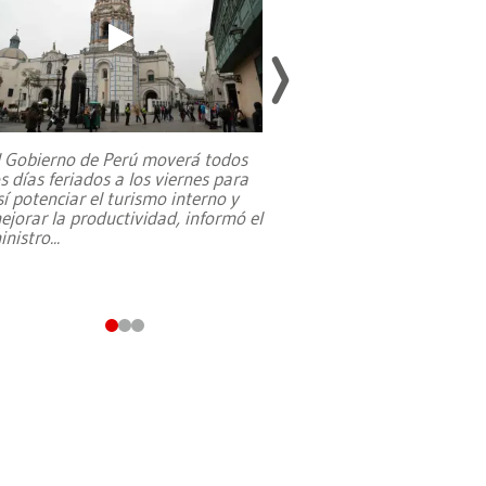
l Gobierno de Perú moverá todos
os días feriados a los viernes para
La exmagistrada co
sí potenciar el turismo interno y
sobre el rol de contr
ejorar la productividad, informó el
periodismo, el derech
inistro
...
reformas constitucio
desafíos de nuevas t