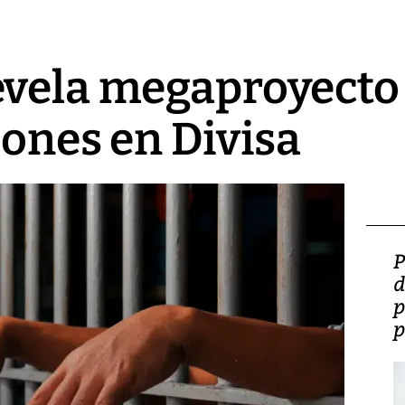
vela megaproyecto 
lones en Divisa
Video: Lula lanza su
P
candidatura con
d
promesas de inversión
p
en defensa, educación y
p
tierras raras