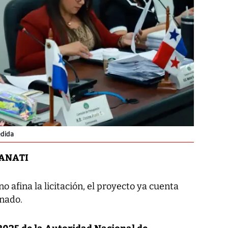
dida
 ANATI
o afina la licitación, el proyecto ya cuenta
gnado.
025 de la Autoridad Nacional de