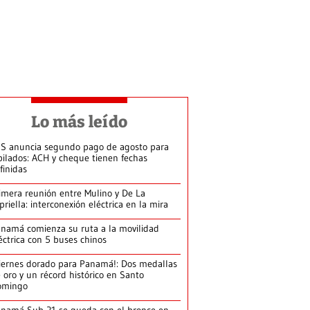
Lo más leído
S anuncia segundo pago de agosto para
bilados: ACH y cheque tienen fechas
finidas
imera reunión entre Mulino y De La
priella: interconexión eléctrica en la mira
namá comienza su ruta a la movilidad
éctrica con 5 buses chinos
iernes dorado para Panamá!: Dos medallas
 oro y un récord histórico en Santo
omingo
namá Sub-21 se queda con el bronce en