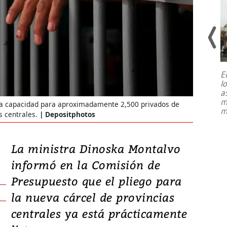
E
l
Entre recuerdos y escuetas
a
referencias hacia sus adversarios, el
m
dría capacidad para aproximadamente 2,500 privados de
presidente de Brasil, Luiz Inácio Lula
m
da Silva, oficializó este domingo su
s centrales.
Depositphotos
candidatura
...
La ministra Dinoska Montalvo
informó en la Comisión de
Presupuesto que el pliego para
la nueva cárcel de provincias
centrales ya está prácticamente