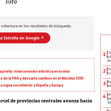
listo
 cobertura en los resultados de búsqueda.
a Estrella en Google ↗️
CS
1
ju
de
Pr
2
priella: interconexión eléctrica en la mira
Es
va de la FIFA y descarta cambios en el Mundial 2030
Pa
3
ta sigue sacudiendo a España y Europa
el
¡V
4
de
árcel de provincias centrales avanza hacia
D
Pa