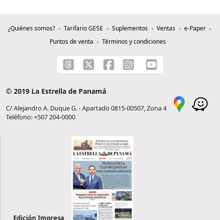
¿Quiénes somos?
Tarifario GESE
Suplementos
Ventas
e-Paper
Puntos de venta
Términos y condiciones
© 2019 La Estrella de Panamá
C/ Alejandro A. Duque G. - Apartado 0815-00507, Zona 4
Teléfono: +507 204-0000
Edición Impresa