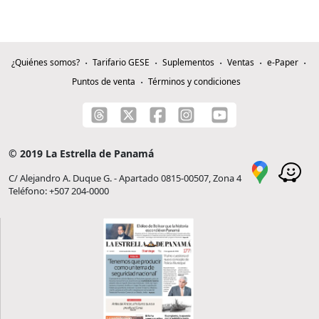
¿Quiénes somos?
Tarifario GESE
Suplementos
Ventas
e-Paper
Puntos de venta
Términos y condiciones
© 2019 La Estrella de Panamá
C/ Alejandro A. Duque G. - Apartado 0815-00507, Zona 4
Teléfono: +507 204-0000