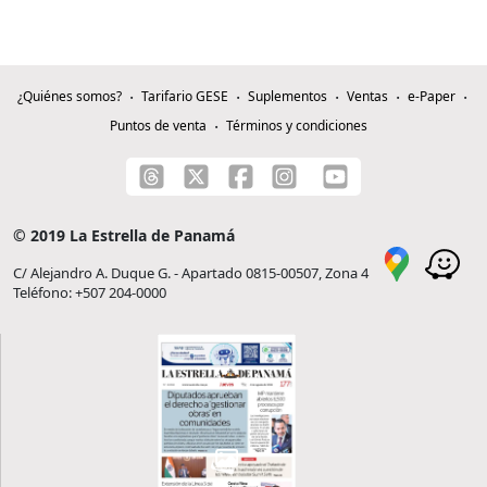
¿Quiénes somos?
Tarifario GESE
Suplementos
Ventas
e-Paper
Puntos de venta
Términos y condiciones
© 2019 La Estrella de Panamá
C/ Alejandro A. Duque G. - Apartado 0815-00507, Zona 4
Teléfono: +507 204-0000