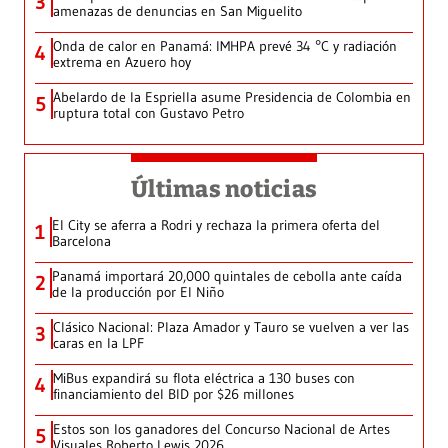
3
amenazas de denuncias en San Miguelito
Onda de calor en Panamá: IMHPA prevé 34 °C y radiación
4
extrema en Azuero hoy
Abelardo de la Espriella asume Presidencia de Colombia en
5
ruptura total con Gustavo Petro
Últimas noticias
El City se aferra a Rodri y rechaza la primera oferta del
1
Barcelona
Panamá importará 20,000 quintales de cebolla ante caída
2
de la producción por El Niño
Clásico Nacional: Plaza Amador y Tauro se vuelven a ver las
3
caras en la LPF
MiBus expandirá su flota eléctrica a 130 buses con
4
financiamiento del BID por $26 millones
Estos son los ganadores del Concurso Nacional de Artes
5
Visuales Roberto Lewis 2026