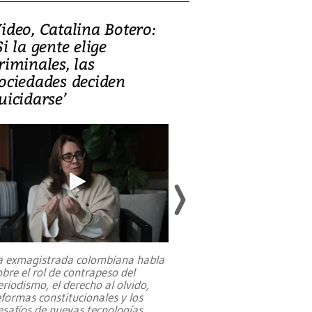
ideo, Catalina Botero:
Video: Lula la
Si la gente elige
candidatura 
riminales, las
promesas de i
ociedades deciden
en defensa, ed
uicidarse’
tierras raras
a exmagistrada colombiana habla
Entre recuerdos y es
obre el rol de contrapeso del
referencias hacia sus
eriodismo, el derecho al olvido,
presidente de Brasil,
eformas constitucionales y los
da Silva, oficializó 
esafíos de nuevas tecnologías
...
candidatura
...