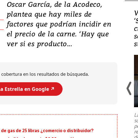
Oscar García, de la Acodeco,
Video, Japón: Terremoto
V
plantea que hay miles de
deja heridos y graves
‘
factores que podrían incidir en
daños en Kumamoto
c
el precio de la carne. ‘Hay que
s
ver si es producto...
s
 cobertura en los resultados de búsqueda.
a Estrella en Google ↗️
Un fuerte terremoto de magnitud
7,1 se registró este martes 28 de
julio en la prefectura de Kumamoto,
L
al sur de Japón, provocando una
s
emergencia de gran
...
p
 de gas de 25 libras ¿comercio o distribuidor?
r
d