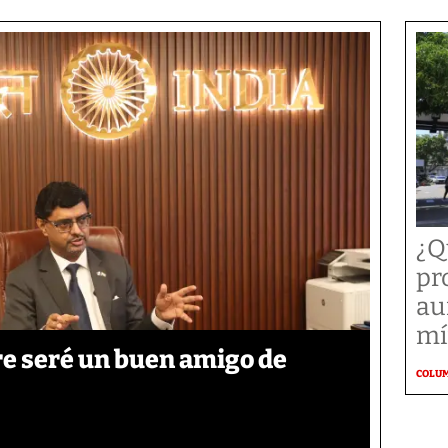
¿Q
pr
au
mí
re seré un buen amigo de
COLU