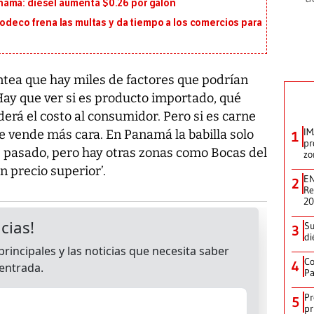
namá: diésel aumenta $0.26 por galón
codeco frena las multas y da tiempo a los comercios para
ntea que hay miles de factores que podrían
 ‘Hay que ver si es producto importado, qué
erá el costo al consumidor. Pero si es carne
IM
e vende más cara. En Panamá la babilla solo
1
pr
 pasado, pero hay otras zonas como Bocas del
zo
n precio superior’.
EN
2
Re
2
Su
3
di
Co
4
Pa
Pr
5
pr