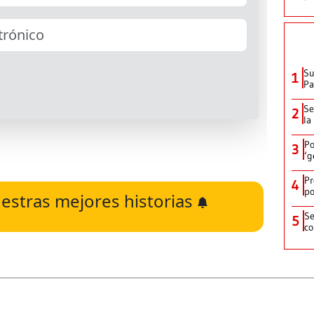
Su
1
P
Se
2
la
Po
3
‘g
Pr
4
po
estras mejores historias
Se
5
co