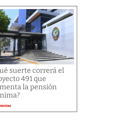
ué suerte correrá el
oyecto 491 que
menta la pensión
nima?
MNISTAS