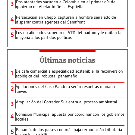
Dos atentados sacuden a Colombia en el primer día de
3
gobierno de Abelardo De La Espriella
Persecución en Chepo: capturan a hombre señalado de
4
disparar contra agentes del Senafront
Los no alineados superan el 51% del padrón y le quitan la
5
mayoría a los partidos políticos
Últimas noticias
De café comercial a especialidad sostenible: la reconversión
1
ecológica del ‘robusta’ panameño
Apelaciones del Caso Pandora serán resueltas mañana
2
jueves
Ampliación del Corredor Sur entra al proceso ambiental
3
Comisión Municipal apuesta por coordinar con los gobiernos
4
locales
Panamá, de los países con más baja recaudación tributaria
5
respecto a su PIB