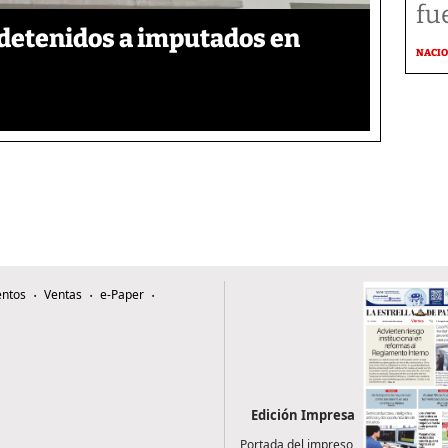
fu
detenidos a imputados en
NACI
ntos
Ventas
e-Paper
Edición Impresa
Portada del impreso