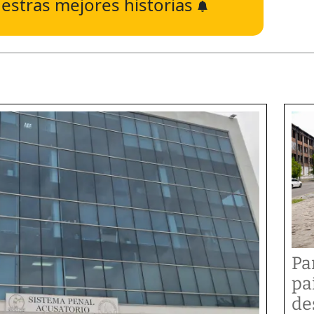
estras mejores historias
Pa
pa
de