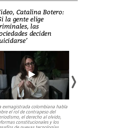
ideo, Catalina Botero:
Video: Lula la
Si la gente elige
candidatura 
riminales, las
promesas de i
ociedades deciden
en defensa, ed
uicidarse’
tierras raras
a exmagistrada colombiana habla
Entre recuerdos y es
obre el rol de contrapeso del
referencias hacia sus
eriodismo, el derecho al olvido,
presidente de Brasil,
eformas constitucionales y los
da Silva, oficializó 
esafíos de nuevas tecnologías
...
candidatura
...