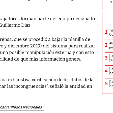
re
rabajadores forman parte del equipo designado
 Guillermo Diaz.
Tr
1
Op
rensa, que se procedió a bajar la planilla de
Ah
2
e y diciembre 2019) del sistema para realizar
ju
 una posible manipulación externa y con esto
Pa
3
ibilidad de que más información genera
te
Pa
4
de
una exhaustiva verificación de los datos de la
As
5
anar las incongruencias”, señaló la entidad en
bo
lcantarillados Nacionales