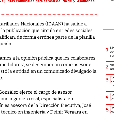
% a juntas comunales para sanear deuda de $14 millones
tarillados Nacionales (IDAAN) ha salido a
la publicación que circula en redes sociales
alifican, de forma errónea parte de la planilla
ución.
Ma
1
ev
Po
mos a la opinión pública que los colaborares
 medidores”, se desempeñan como asesor e
Ví
2
ad
estó la entidad en un comunicado divulgado la
o.
Ca
3
pr
un
González ejerce el cargo de asesor
Ga
4
o ingeniero civil, especialista en
lo
 es asesora de la Dirección Ejecutiva, José
Do
5
 técnico en ingeniería y Deinir Vergara en
co