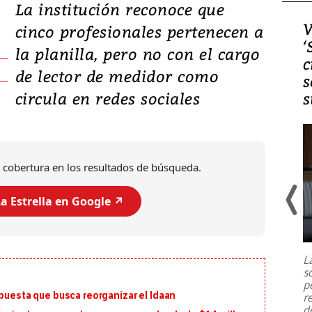
La institución reconoce que
Video, Japón: Terremoto
V
cinco profesionales pertenecen a
deja heridos y graves
‘
la planilla, pero no con el cargo
daños en Kumamoto
c
de lector de medidor como
s
circula en redes sociales
s
 cobertura en los resultados de búsqueda.
a Estrella en Google ↗️
Un fuerte terremoto de magnitud
7,1 se registró este martes 28 de
julio en la prefectura de Kumamoto,
L
al sur de Japón, provocando una
s
emergencia de gran
...
p
opuesta que busca reorganizar el Idaan
r
d