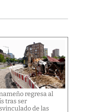
nameño regresa al
ís tras ser
svinculado de las