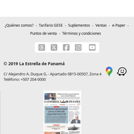
¿Quiénes somos?
Tarifario GESE
Suplementos
Ventas
e-Paper
Puntos de venta
Términos y condiciones
© 2019 La Estrella de Panamá
C/ Alejandro A. Duque G. - Apartado 0815-00507, Zona 4
Teléfono: +507 204-0000