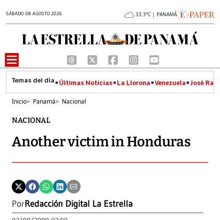
SÁBADO 08 AGOSTO 2026
33.3°C | PANAMÁ
Últimas Noticias
La Llorona
Venezuela
José Raúl
Inicio
>
Panamá
>
Nacional
NACIONAL
Another victim in Honduras
Por
Redacción Digital La Estrella