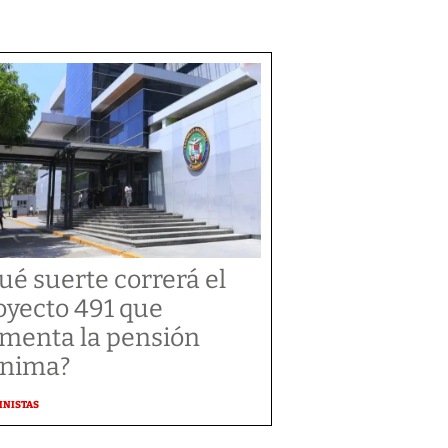
ué suerte correrá el
oyecto 491 que
menta la pensión
nima?
MNISTAS