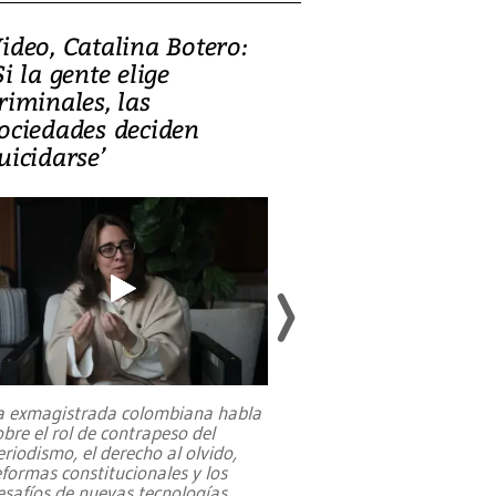
ideo, Catalina Botero:
Video: Lula la
Si la gente elige
candidatura 
riminales, las
promesas de i
ociedades deciden
en defensa, ed
uicidarse’
tierras raras
a exmagistrada colombiana habla
Entre recuerdos y es
obre el rol de contrapeso del
referencias hacia sus
eriodismo, el derecho al olvido,
presidente de Brasil,
eformas constitucionales y los
da Silva, oficializó 
esafíos de nuevas tecnologías
...
candidatura
...