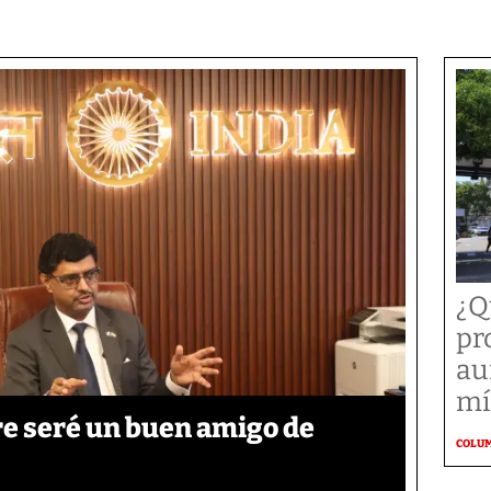
¿Q
pr
au
mí
re seré un buen amigo de
COLU