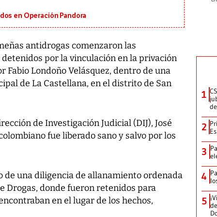
ados en Operación Pandora
eñas antidrogas comenzaron las
 detenidos por la vinculación en la privación
or Fabio Londoño Velásquez, dentro de una
cipal de La Castellana, en el distrito de San
CS
1
ju
de
irección de Investigación Judicial (DIJ), José
Pr
2
Es
colombiano fue liberado sano y salvo por los
Pa
3
el
Pa
io de una diligencia de allanamiento ordenada
4
lo
de Drogas, donde fueron retenidos para
¡V
encontraban en el lugar de los hechos,
5
de
D