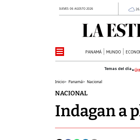
JUEVES 06 AGOSTO 2026
26
PANAMÁ
MUNDO
ECONO
Úl
Inicio
>
Panamá
>
Nacional
NACIONAL
Indagan a p