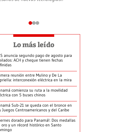
Lo más leído
S anuncia segundo pago de agosto para
bilados: ACH y cheque tienen fechas
finidas
imera reunión entre Mulino y De La
priella: interconexión eléctrica en la mira
namá comienza su ruta a la movilidad
éctrica con 5 buses chinos
namá Sub-21 se queda con el bronce en
s Juegos Centroamericanos y del Caribe
iernes dorado para Panamá!: Dos medallas
 oro y un récord histórico en Santo
omingo