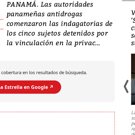
PANAMÁ. Las autoridades
Video, Japón: Terremoto
V
panameñas antidrogas
deja heridos y graves
‘
comenzaron las indagatorias de
daños en Kumamoto
c
los cinco sujetos detenidos por
s
la vinculación en la privac...
s
 cobertura en los resultados de búsqueda.
a Estrella en Google ↗️
Un fuerte terremoto de magnitud
7,1 se registró este martes 28 de
julio en la prefectura de Kumamoto,
L
al sur de Japón, provocando una
s
emergencia de gran
...
p
r
d