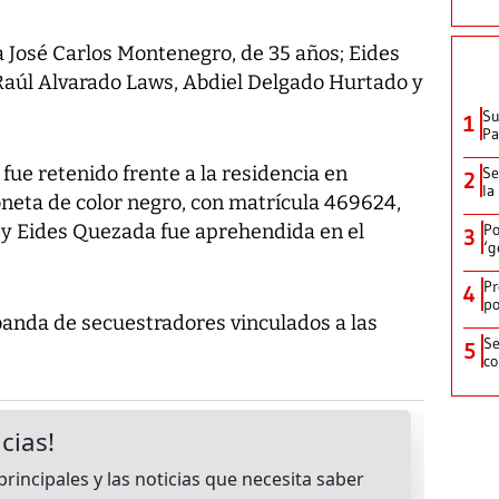
a José Carlos Montenegro, de 35 años; Eides
aúl Alvarado Laws, Abdiel Delgado Hurtado y
Su
1
P
fue retenido frente a la residencia en
Se
2
la
neta de color negro, con matrícula 469624,
y Eides Quezada fue aprehendida en el
Po
3
‘g
Pr
4
po
banda de secuestradores vinculados a las
Se
5
co