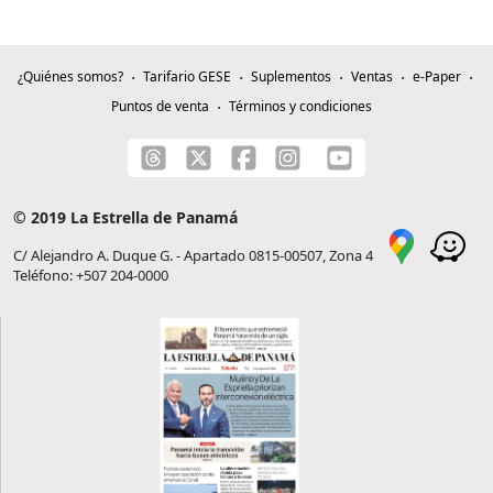
¿Quiénes somos?
Tarifario GESE
Suplementos
Ventas
e-Paper
Puntos de venta
Términos y condiciones
© 2019 La Estrella de Panamá
C/ Alejandro A. Duque G. - Apartado 0815-00507, Zona 4
Teléfono: +507 204-0000