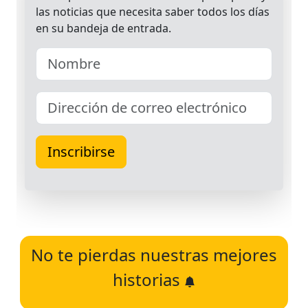
No te pierdas nuestras mejores
historias