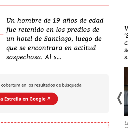
Un hombre de 19 años de edad
Video, Japón: Terremoto
V
fue retenido en los predios de
deja heridos y graves
‘
un hotel de Santiago, luego de
daños en Kumamoto
c
que se encontrara en actitud
s
sospechosa. Al s...
s
 cobertura en los resultados de búsqueda.
a Estrella en Google ↗️
Un fuerte terremoto de magnitud
7,1 se registró este martes 28 de
julio en la prefectura de Kumamoto,
L
al sur de Japón, provocando una
s