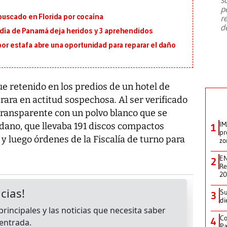
emergencia de gran
...
p
uscado en Florida por cocaína
r
d
ldía de Panamá deja heridos y 3 aprehendidos
 por estafa abre una oportunidad para reparar el daño
e retenido en los predios de un hotel de
rara en actitud sospechosa. Al ser verificado
ransparente con un polvo blanco que se
IM
dano, que llevaba 191 discos compactos
1
pr
l y luego órdenes de la Fiscalía de turno para
zo
EN
2
Re
2
Su
3
di
Co
4
Pa