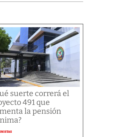
ué suerte correrá el
oyecto 491 que
menta la pensión
nima?
MNISTAS