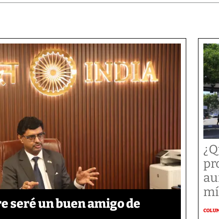
¿Q
pr
au
mí
re seré un buen amigo de
COLU