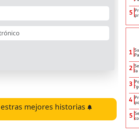
Pr
5
pr
Su
1
P
Se
2
la
Po
3
‘g
Pr
4
po
estras mejores historias
Se
5
co