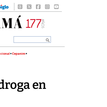
cional
Cepanim
 droga en