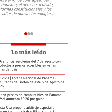
eriodismo, el derecho al olvido,
presidente de Brasil,
eformas constitucionales y los
da Silva, oficializó 
esafíos de nuevas tecnologías
...
candidatura
...
Lo más leído
A anuncia agroferias del 7 de agosto con
oductos a precios accesibles en varias
nas del país
 VIVO | Lotería Nacional de Panamá -
sultados del sorteo de este 5 de agosto de
026
ben precios de combustibles en Panamá:
ésel aumenta $0.26 por galón
sta Rica propone arbitraje especial a
namá para destrabar litigio comercial