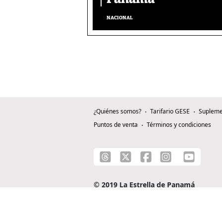
NACIONAL
¿Quiénes somos?
Tarifario GESE
Supleme
Puntos de venta
Términos y condiciones
© 2019 La Estrella de Panamá
C/ Alejandro A. Duque G. - Apartado 0815-0
Teléfono: +507 204-0000