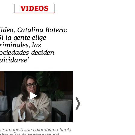
VIDEOS
ideo, Catalina Botero:
Video: Lula la
Si la gente elige
candidatura 
riminales, las
promesas de i
ociedades deciden
en defensa, ed
uicidarse’
tierras raras
a exmagistrada colombiana habla
Entre recuerdos y es
obre el rol de contrapeso del
referencias hacia sus