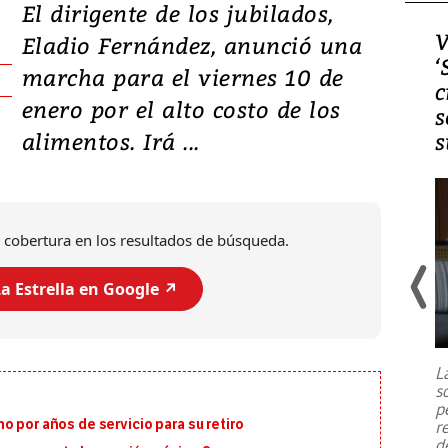
El dirigente de los jubilados,
Video, Japón: Terremoto
V
Eladio Fernández, anunció una
deja heridos y graves
‘
marcha para el viernes 10 de
daños en Kumamoto
c
enero por el alto costo de los
s
alimentos. Irá ...
s
 cobertura en los resultados de búsqueda.
a Estrella en Google ↗️
Un fuerte terremoto de magnitud
7,1 se registró este martes 28 de
julio en la prefectura de Kumamoto,
L
al sur de Japón, provocando una
s
emergencia de gran
...
p
o por años de servicio para su retiro
r
d