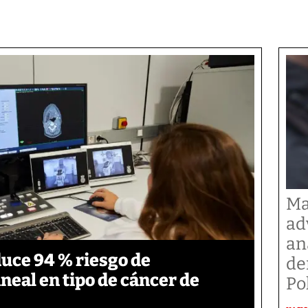
Ma
ad
an
duce 94 % riesgo de
de
neal en tipo de cáncer de
Po