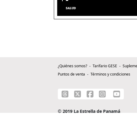
SALUD
¿Quiénes somos?
Tarifario GESE
Supleme
Puntos de venta
Términos y condiciones
© 2019 La Estrella de Panamá
C/ Alejandro A. Duque G. - Apartado 0815-0
Teléfono: +507 204-0000