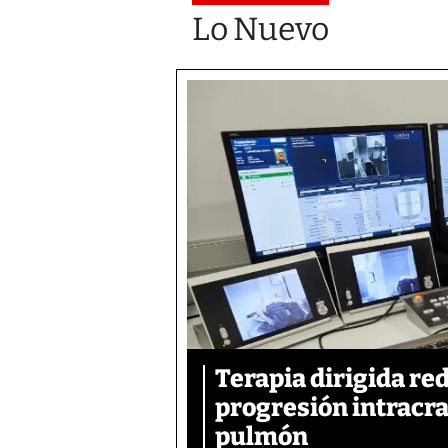
Lo Nuevo
Terapia dirigida re
progresión intracra
pulmón