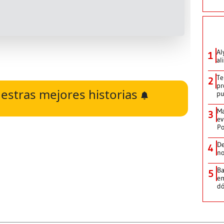
Al
1
al
Te
2
pr
estras mejores historias
p
Ma
3
ev
Po
De
4
no
Ba
5
em
dó