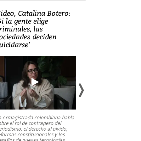
ideo, Catalina Botero:
Video: Lula la
Si la gente elige
candidatura 
riminales, las
promesas de i
ociedades deciden
en defensa, ed
uicidarse’
tierras raras
a exmagistrada colombiana habla
Entre recuerdos y es
obre el rol de contrapeso del
referencias hacia sus
eriodismo, el derecho al olvido,
presidente de Brasil,
eformas constitucionales y los
da Silva, oficializó 
esafíos de nuevas tecnologías
...
candidatura
...