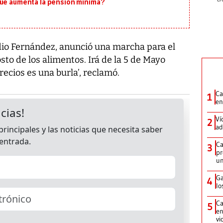
que aumenta la pensión mínima?
ladio Fernández, anunció una marcha para el
osto de los alimentos. Irá de la 5 de Mayo
recios es una burla’, reclamó.
Ca
1
en
Ví
2
ad
Ca
3
pr
un
Ga
4
lo
Ca
5
en
vi