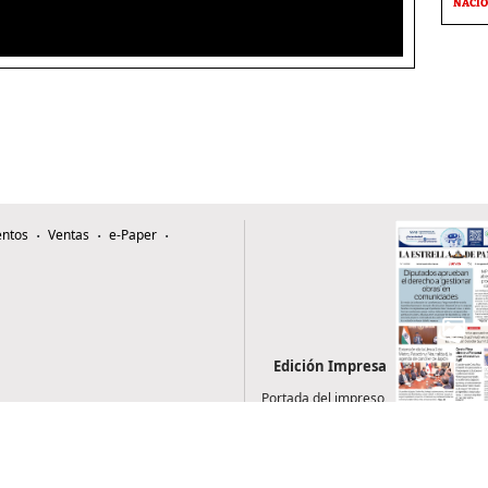
NACI
ntos
Ventas
e-Paper
Edición Impresa
Portada del impreso
del 6 de agosto de
2026
0507, Zona 4