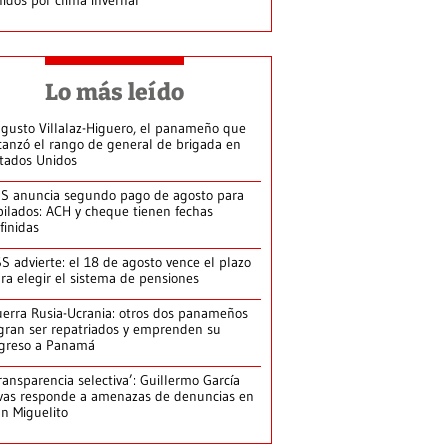
Lo más leído
gusto Villalaz-Higuero, el panameño que
canzó el rango de general de brigada en
tados Unidos
S anuncia segundo pago de agosto para
bilados: ACH y cheque tienen fechas
finidas
S advierte: el 18 de agosto vence el plazo
ra elegir el sistema de pensiones
erra Rusia-Ucrania: otros dos panameños
gran ser repatriados y emprenden su
greso a Panamá
ransparencia selectiva’: Guillermo García
vas responde a amenazas de denuncias en
n Miguelito