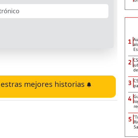
Au
1
al
Es
CS
2
ju
de
CS
estras mejores historias
3
pa
Gu
4
lo
re
‘T
5
Ri
Sa