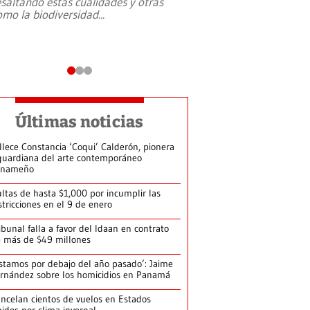
esaltando estás cualidades y otras
omo la biodiversidad
...
Últimas noticias
llece Constancia ‘Coqui’ Calderón, pionera
guardiana del arte contemporáneo
anameño
ltas de hasta $1,000 por incumplir las
stricciones en el 9 de enero
ibunal falla a favor del Idaan en contrato
 más de $49 millones
stamos por debajo del año pasado’: Jaime
rnández sobre los homicidios en Panamá
ncelan cientos de vuelos en Estados
idos por clima invernal