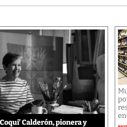
Mu
po
re
en
‘Coqui’ Calderón, pionera y
NACI