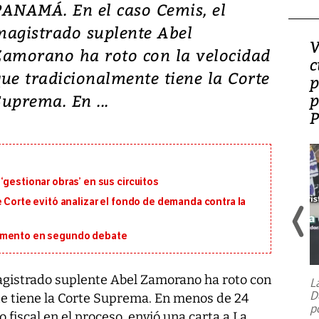
PANAMÁ. En el caso Cemis, el
magistrado suplente Abel
¿Es la ‘zambianización’
V
Zamorano ha roto con la velocidad
el modelo que Panamá
c
que tradicionalmente tiene la Corte
perdió?
p
p
Suprema. En ...
‘gestionar obras’ en sus circuitos
e Corte evitó analizar el fondo de demanda contra la
lamento en segundo debate
agistrado suplente Abel Zamorano ha roto con
L
D
te tiene la Corte Suprema. En menos de 24
p
fiscal en el proceso, envió una carta a La