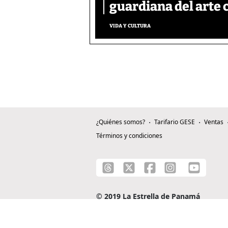
guardiana del art
VIDA Y CULTURA
¿Quiénes somos?
Tarifario GESE
Ventas
Términos y condiciones
© 2019 La Estrella de Panamá
C/ Alejandro A. Duque G. - Apartado 0815-0
Teléfono: +507 204-0000