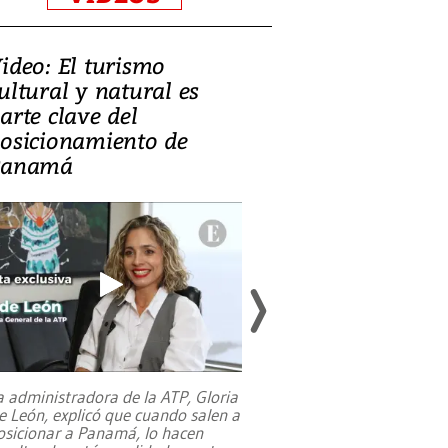
ideo: El turismo
Zambia: el de
ultural y natural es
equilibrar la 
arte clave del
mineral, la c
osicionamiento de
y la salud púb
Panamá
a administradora de la ATP, Gloria
e León, explicó que cuando salen a
osicionar a Panamá, lo hacen