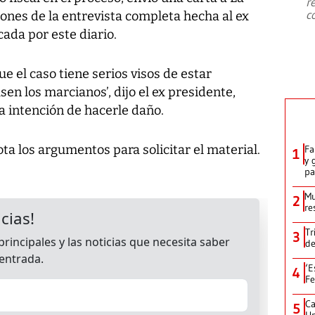
r
c
ciones de la entrevista completa hecha al ex
cada por este diario.
que el caso tiene serios visos de estar
sen los marcianos’, dijo el ex presidente,
 intención de hacerle daño.
ta los argumentos para solicitar el material.
Fa
1
y 
p
Mu
2
re
Tr
3
de
‘E
4
Fe
Ca
5
Un