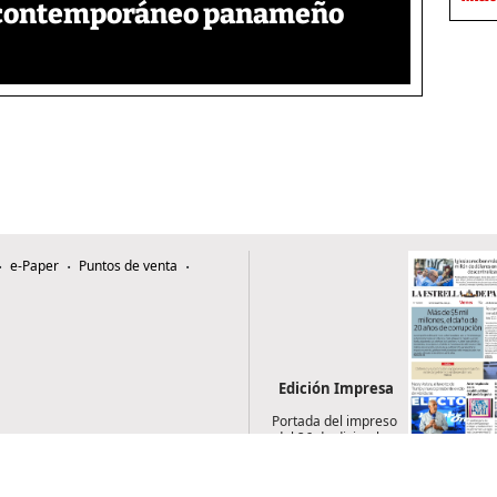
e contemporáneo panameño
e-Paper
Puntos de venta
Edición Impresa
Portada del impreso
del 26 de diciembre
de 2025
0507, Zona 4