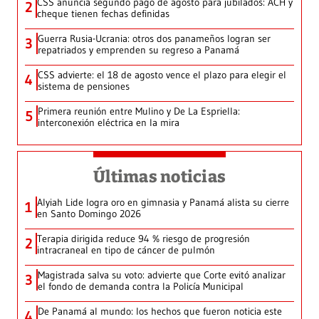
CSS anuncia segundo pago de agosto para jubilados: ACH y
2
cheque tienen fechas definidas
Guerra Rusia-Ucrania: otros dos panameños logran ser
3
repatriados y emprenden su regreso a Panamá
CSS advierte: el 18 de agosto vence el plazo para elegir el
4
sistema de pensiones
Primera reunión entre Mulino y De La Espriella:
5
interconexión eléctrica en la mira
Últimas noticias
Alyiah Lide logra oro en gimnasia y Panamá alista su cierre
1
en Santo Domingo 2026
Terapia dirigida reduce 94 % riesgo de progresión
2
intracraneal en tipo de cáncer de pulmón
Magistrada salva su voto: advierte que Corte evitó analizar
3
el fondo de demanda contra la Policía Municipal
De Panamá al mundo: los hechos que fueron noticia este
4