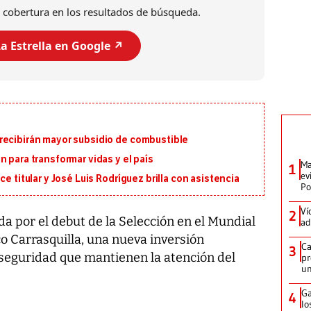
 cobertura en los resultados de búsqueda.
a Estrella en Google ↗️
recibirán mayor subsidio de combustible
 para transformar vidas y el país
Ma
1
ev
e titular y José Luis Rodríguez brilla con asistencia
Po
Ví
2
 por el debut de la Selección en el Mundial
ad
o Carrasquilla, una nueva inversión
Ca
3
 seguridad que mantienen la atención del
pr
un
Ga
4
lo