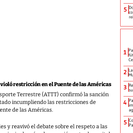
Do
5
co
re
Pa
1
fú
Ce
La
2
Mu
violó restricción en el Puente de las Américas
Re
3
su
nsporte Terrestre (ATTT) confirmó la sanción
Pa
4
tado incumpliendo las restricciones de
im
uente de las Américas.
ag
Co
5
Pa
les y reavivó el debate sobre el respeto a las