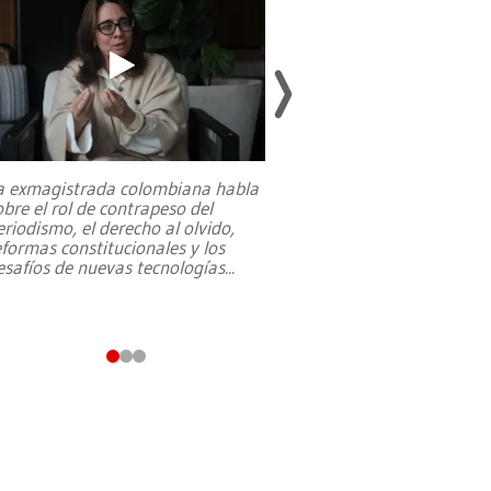
a exmagistrada colombiana habla
Entre recuerdos y es
obre el rol de contrapeso del
referencias hacia sus
eriodismo, el derecho al olvido,
presidente de Brasil,
eformas constitucionales y los
da Silva, oficializó 
esafíos de nuevas tecnologías
...
candidatura
...