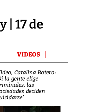
 | 17 de
VIDEOS
ideo, Catalina Botero:
Video: Lula la
Si la gente elige
candidatura 
riminales, las
promesas de i
ociedades deciden
en defensa, ed
uicidarse’
tierras raras