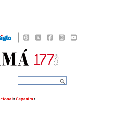
cional
Cepanim