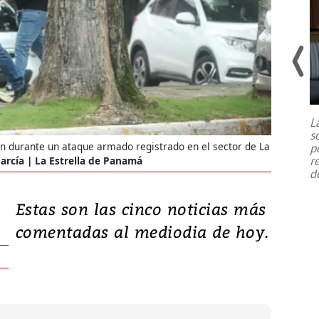
Un fuerte terremoto de magnitud
7,1 se registró este martes 28 de
julio en la prefectura de Kumamoto,
L
al sur de Japón, provocando una
s
emergencia de gran
...
 durante un ataque armado registrado en el sector de La
p
r
García | La Estrella de Panamá
d
Estas son las cinco noticias más
comentadas al mediodia de hoy.