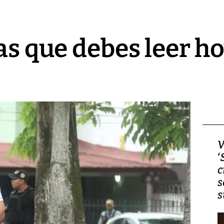
as que debes leer hoy
Video, Japón: Terremoto
V
deja heridos y graves
‘
daños en Kumamoto
c
s
s