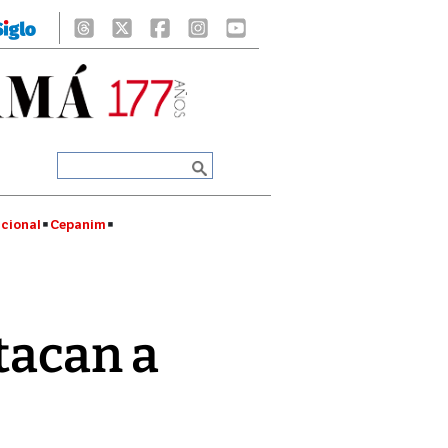
cional
Cepanim
tacan a