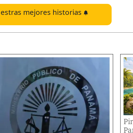
estras mejores historias
Pi
Pa