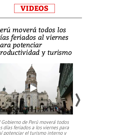
VIDEOS
erú moverá todos los
Video, Catalin
ías feriados al viernes
‘Si la gente el
ara potenciar
criminales, la
roductividad y turismo
sociedades de
suicidarse’
l Gobierno de Perú moverá todos
os días feriados a los viernes para
La exmagistrada co
sí potenciar el turismo interno y
sobre el rol de contr