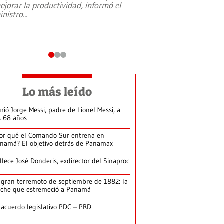
ejorar la productividad, informó el
periodismo, el derech
inistro
...
reformas constitucio
desafíos de nuevas t
Lo más leído
rió Jorge Messi, padre de Lionel Messi, a
s 68 años
or qué el Comando Sur entrena en
namá? El objetivo detrás de Panamax
llece José Donderis, exdirector del Sinaproc
 gran terremoto de septiembre de 1882: la
che que estremeció a Panamá
 acuerdo legislativo PDC – PRD