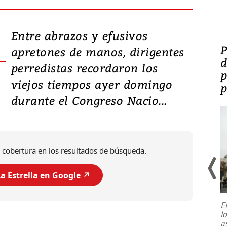
Entre abrazos y efusivos
Video: Lula lanza su
P
apretones de manos, dirigentes
candidatura con
d
perredistas recordaron los
promesas de inversión
p
viejos tiempos ayer domingo
en defensa, educación y
p
durante el Congreso Nacio...
tierras raras
 cobertura en los resultados de búsqueda.
a Estrella en Google ↗️
E
l
Entre recuerdos y escuetas
a
referencias hacia sus adversarios, el