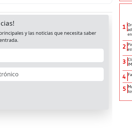
Or
1
ad
en
Pi
2
es
Cl
3
IM
Fa
4
Mu
5
lo