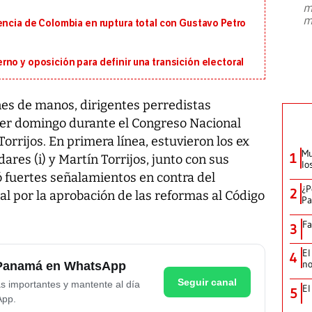
m
presidente de Brasil, Luiz Inácio Lula
m
encia de Colombia en ruptura total con Gustavo Petro
da Silva, oficializó este domingo su
candidatura
...
no y oposición para definir una transición electoral
nes de manos, dirigentes perredistas
yer domingo durante el Congreso Nacional
orrijos. En primera línea, estuvieron los ex
Mu
1
res (i) y Martín Torrijos, junto con sus
lo
ó fuertes señalamientos en contra del
¿P
2
ial por la aprobación de las reformas al Código
Pa
Fa
3
El
4
no
e Panamá en WhatsApp
Seguir canal
as importantes y mantente al día
El
5
App.