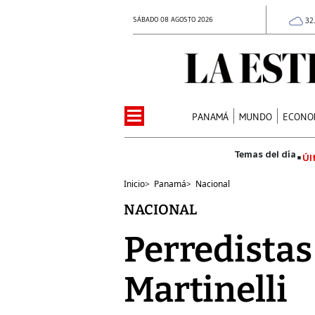
SÁBADO 08 AGOSTO 2026
32
PANAMÁ
MUNDO
ECONO
Úl
Inicio
>
Panamá
>
Nacional
NACIONAL
Perredistas
Martinelli