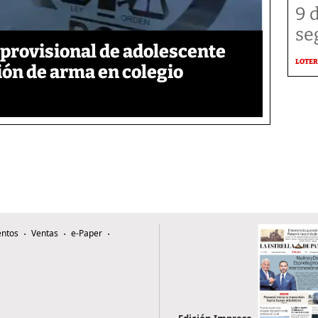
9 
se
provisional de adolescente
LOTER
ión de arma en colegio
ntos
Ventas
e-Paper