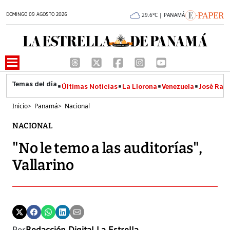
DOMINGO 09 AGOSTO 2026
29.6°C | PANAMÁ
Últimas Noticias
La Llorona
Venezuela
José Raúl
Inicio
>
Panamá
>
Nacional
NACIONAL
"No le temo a las auditorías",
Vallarino