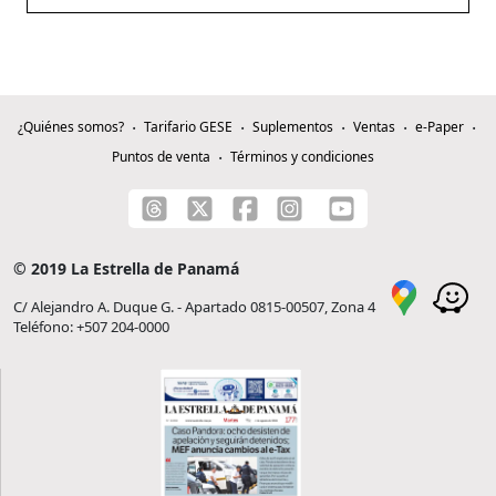
¿Quiénes somos?
Tarifario GESE
Suplementos
Ventas
e-Paper
Puntos de venta
Términos y condiciones
© 2019 La Estrella de Panamá
C/ Alejandro A. Duque G. - Apartado 0815-00507, Zona 4
Teléfono: +507 204-0000