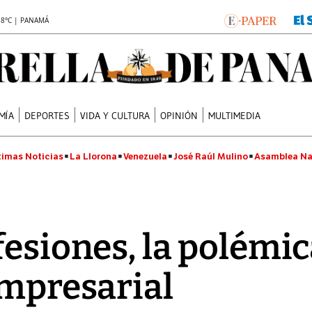
.8°C | PANAMÁ
MÍA
DEPORTES
VIDA Y CULTURA
OPINIÓN
MULTIMEDIA
timas Noticias
La Llorona
Venezuela
José Raúl Mulino
Asamblea Na
fesiones, la polémi
empresarial