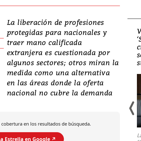
La liberación de profesiones
Video, Japón: Terremoto
V
protegidas para nacionales y
deja heridos y graves
‘
traer mano calificada
daños en Kumamoto
c
extranjera es cuestionada por
s
algunos sectores; otros miran la
s
medida como una alternativa
en las áreas donde la oferta
nacional no cubre la demanda
Un fuerte terremoto de magnitud
 cobertura en los resultados de búsqueda.
7,1 se registró este martes 28 de
julio en la prefectura de Kumamoto,
L
al sur de Japón, provocando una
a Estrella en Google ↗️
s