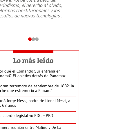
eriodismo, el derecho al olvido,
presidente de Brasil,
eformas constitucionales y los
da Silva, oficializó 
esafíos de nuevas tecnologías
...
candidatura
...
Lo más leído
or qué el Comando Sur entrena en
namá? El objetivo detrás de Panamax
 gran terremoto de septiembre de 1882: la
che que estremeció a Panamá
rió Jorge Messi, padre de Lionel Messi, a
s 68 años
 acuerdo legislativo PDC – PRD
imera reunión entre Mulino y De La