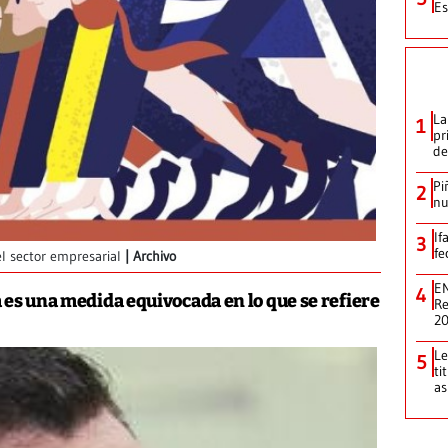
Es
La
1
pr
de
Pi
2
nu
If
3
fe
el sector empresarial
Archivo
EN
4
 es una medida equivocada en lo que se refiere
Re
2
Le
5
ti
as