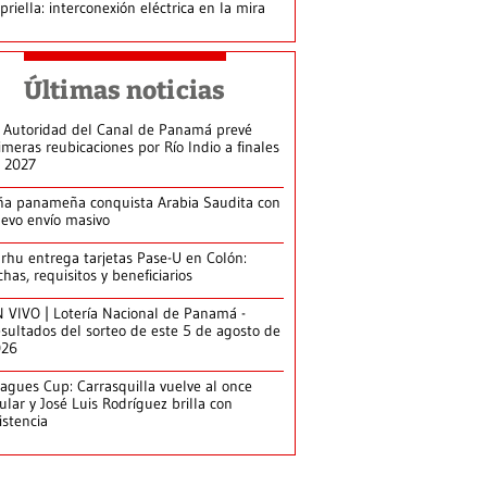
priella: interconexión eléctrica en la mira
Últimas noticias
 Autoridad del Canal de Panamá prevé
imeras reubicaciones por Río Indio a finales
 2027
ña panameña conquista Arabia Saudita con
evo envío masivo
arhu entrega tarjetas Pase-U en Colón:
chas, requisitos y beneficiarios
 VIVO | Lotería Nacional de Panamá -
sultados del sorteo de este 5 de agosto de
026
agues Cup: Carrasquilla vuelve al once
tular y José Luis Rodríguez brilla con
istencia