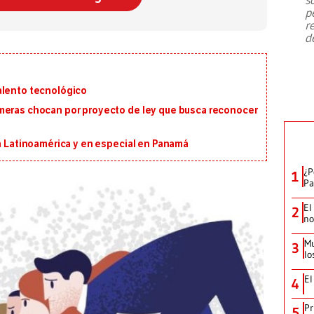
emergencia de gran
...
p
r
d
alento tecnológico
meras chocan por proyecto de ley que busca reconocer
en Latinoamérica y en especial en Panamá
¿P
1
Pa
El
2
no
Mu
3
lo
El
4
Pr
5