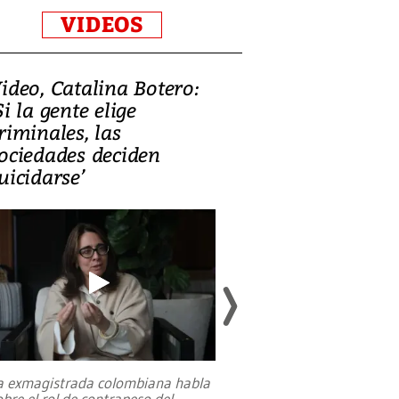
VIDEOS
ideo, Catalina Botero:
Video: Lula la
Si la gente elige
candidatura 
riminales, las
promesas de i
ociedades deciden
en defensa, ed
uicidarse’
tierras raras
a exmagistrada colombiana habla
Entre recuerdos y es
obre el rol de contrapeso del
referencias hacia sus