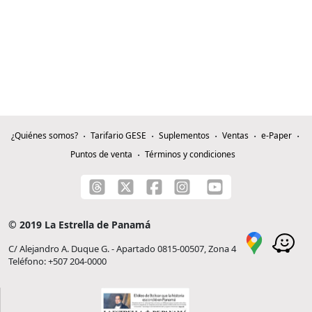
¿Quiénes somos?
Tarifario GESE
Suplementos
Ventas
e-Paper
Puntos de venta
Términos y condiciones
© 2019 La Estrella de Panamá
C/ Alejandro A. Duque G. - Apartado 0815-00507, Zona 4
Teléfono: +507 204-0000