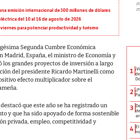
m
presidente de Brasil, Luiz Inácio Lula
m
 una emisión internacional de 300 millones de dólares
da Silva, oficializó este domingo su
candidatura
...
léctrica del 10 al 16 de agosto de 2026
 viernes para potenciar productividad y turismo
 Vigésima Segunda Cumbre Económica
en Madrid, España, el ministro de Economía y
 los grandes proyectos de inversión a largo
¡V
1
ción del presidente Ricardo Martinelli como
de
D
itivo efecto multiplicador sobre el
nameña.
¿P
2
Pa
destacó que este año se ha registrado un
De
3
de
ento y que ha sido apoyado de forma sostenible
a
sión privada, empleo, competitividad y
El
4
no