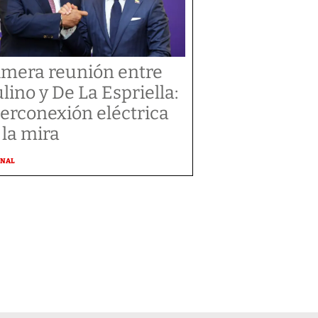
imera reunión entre
lino y De La Espriella:
terconexión eléctrica
 la mira
ONAL