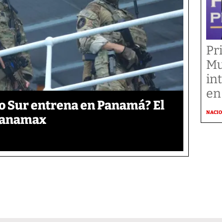
Pr
Mu
in
en
o Sur entrena en Panamá? El
NACI
 Panamax