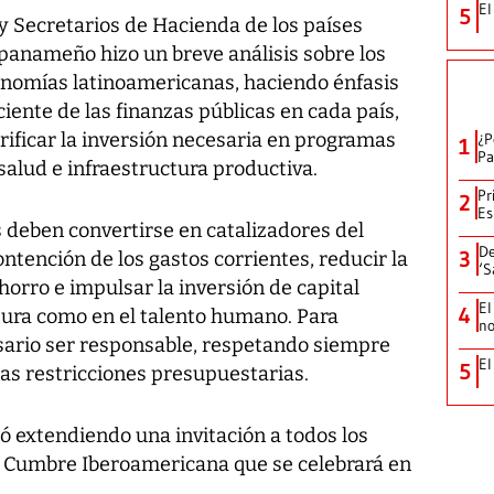
El
5
y Secretarios de Hacienda de los países
 panameño hizo un breve análisis sobre los
onomías latinoamericanas, haciendo énfasis
iente de las finanzas públicas en cada país,
crificar la inversión necesaria en programas
¿P
1
Pa
salud e infraestructura productiva.
Pr
2
Es
 deben convertirse en catalizadores del
De
3
ntención de los gastos corrientes, reducir la
‘S
horro e impulsar la inversión de capital
El
4
ctura como en el talento humano. Para
no
esario ser responsable, respetando siempre
El
5
as restricciones presupuestarias.
zó extendiendo una invitación a todos los
a Cumbre Iberoamericana que se celebrará en