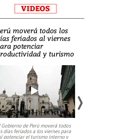
VIDEOS
erú moverá todos los
Video, Catalin
ías feriados al viernes
‘Si la gente el
ara potenciar
criminales, la
roductividad y turismo
sociedades de
suicidarse’
l Gobierno de Perú moverá todos
os días feriados a los viernes para
La exmagistrada co
sí potenciar el turismo interno y
sobre el rol de contr