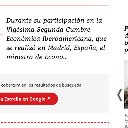
Durante su participación en la
Video: Lula lanza su
P
Vigésima Segunda Cumbre
candidatura con
d
Económica Iberoamericana, que
promesas de inversión
p
se realizó en Madrid, España, el
en defensa, educación y
p
ministro de Econo...
tierras raras
 cobertura en los resultados de búsqueda.
a Estrella en Google ↗️
E
l
Entre recuerdos y escuetas
a
referencias hacia sus adversarios, el