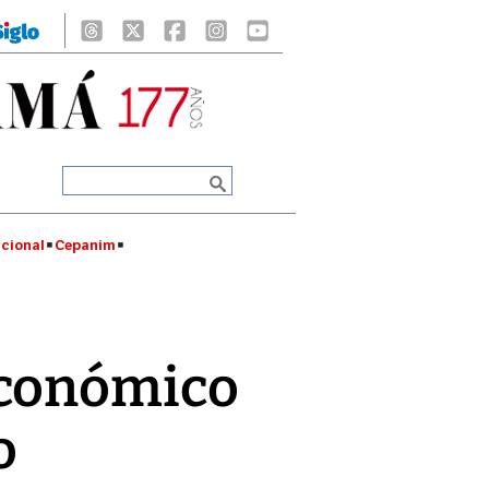
cional
Cepanim
económico
o