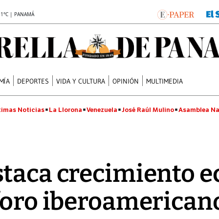
.1°C | PANAMÁ
MÍA
DEPORTES
VIDA Y CULTURA
OPINIÓN
MULTIMEDIA
timas Noticias
La Llorona
Venezuela
José Raúl Mulino
Asamblea Na
staca crecimiento 
foro iberoamerican