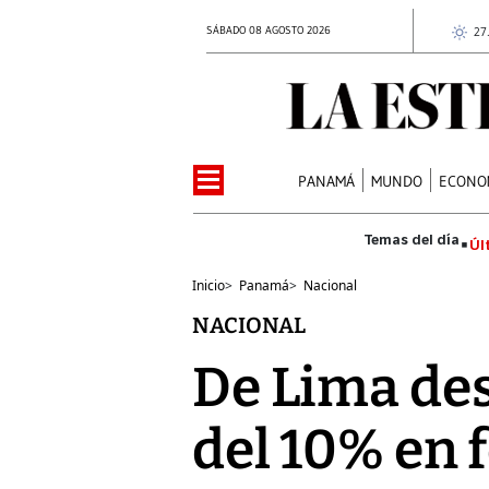
SÁBADO 08 AGOSTO 2026
27
PANAMÁ
MUNDO
ECONO
Úl
Inicio
>
Panamá
>
Nacional
NACIONAL
De Lima de
del 10% en 