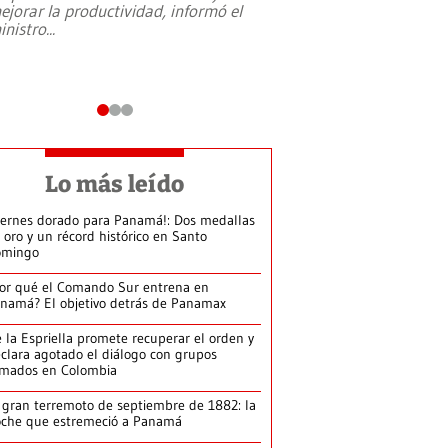
ejorar la productividad, informó el
periodismo, el derech
inistro
...
reformas constitucio
desafíos de nuevas t
Lo más leído
iernes dorado para Panamá!: Dos medallas
 oro y un récord histórico en Santo
omingo
or qué el Comando Sur entrena en
namá? El objetivo detrás de Panamax
 la Espriella promete recuperar el orden y
clara agotado el diálogo con grupos
rmados en Colombia
 gran terremoto de septiembre de 1882: la
che que estremeció a Panamá