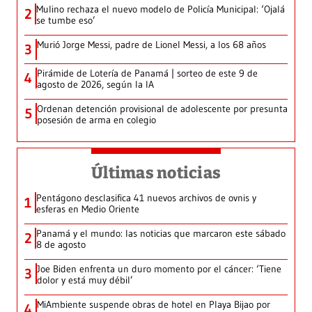
Mulino rechaza el nuevo modelo de Policía Municipal: ‘Ojalá
2
se tumbe eso’
Murió Jorge Messi, padre de Lionel Messi, a los 68 años
3
Pirámide de Lotería de Panamá | sorteo de este 9 de
4
agosto de 2026, según la IA
Ordenan detención provisional de adolescente por presunta
5
posesión de arma en colegio
Últimas noticias
Pentágono desclasifica 41 nuevos archivos de ovnis y
1
esferas en Medio Oriente
Panamá y el mundo: las noticias que marcaron este sábado
2
8 de agosto
Joe Biden enfrenta un duro momento por el cáncer: ‘Tiene
3
dolor y está muy débil’
MiAmbiente suspende obras de hotel en Playa Bijao por
4