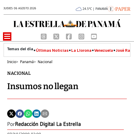
JUEVES 06 AGOSTO 2026
24.5°C | PANAMÁ
Últimas Noticias
La Llorona
Venezuela
José Raúl
Inicio
>
Panamá
>
Nacional
NACIONAL
Insumos no llegan
Por
Redacción Digital La Estrella