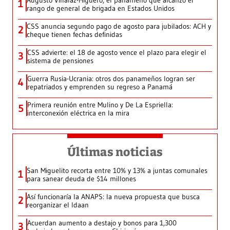
Augusto Villalaz-Higuero, el panameño que alcanzó el
1
rango de general de brigada en Estados Unidos
CSS anuncia segundo pago de agosto para jubilados: ACH y
2
cheque tienen fechas definidas
CSS advierte: el 18 de agosto vence el plazo para elegir el
3
sistema de pensiones
Guerra Rusia-Ucrania: otros dos panameños logran ser
4
repatriados y emprenden su regreso a Panamá
Primera reunión entre Mulino y De La Espriella:
5
interconexión eléctrica en la mira
Últimas noticias
San Miguelito recorta entre 10% y 13% a juntas comunales
1
para sanear deuda de $14 millones
Así funcionaría la ANAPS: la nueva propuesta que busca
2
reorganizar el Idaan
Acuerdan aumento a destajo y bonos para 1,300
3