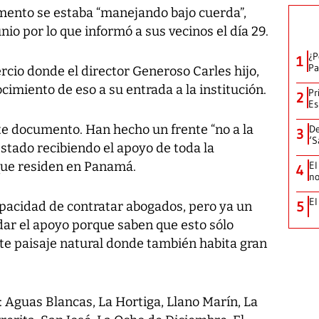
cumento se estaba “manejando bajo cuerda”,
nio por lo que informó a sus vecinos el día 29.
¿P
1
Pa
cio donde el director Generoso Carles hijo,
cimiento de eso a su entrada a la institución.
Pr
2
Es
e documento. Han hecho un frente “no a la
De
3
‘S
stado recibiendo el apoyo de toda la
que residen en Panamá.
El
4
no
El
5
apacidad de contratar abogados, pero ya un
dar el apoyo porque saben que esto sólo
este paisaje natural donde también habita gran
 Aguas Blancas, La Hortiga, Llano Marín, La