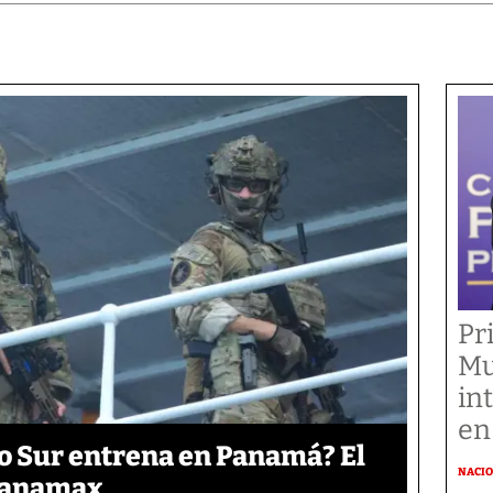
Pr
Mu
in
en
o Sur entrena en Panamá? El
NACI
 Panamax