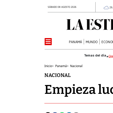
SÁBADO 08 AGOSTO 2026
26
PANAMÁ
MUNDO
ECONO
Úl
Inicio
>
Panamá
>
Nacional
NACIONAL
Empieza luc