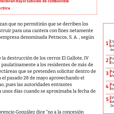
recibirán mayor subsidio de combustible
ctrica
n que no permitirán que se derriben los
struir para una cantera con fines netamente
 empresa denominada Petracos, S. A. , según
CS
1
ju
de
a destrucción de los cerros El Gallote, IV
Pr
2
Es
á paulatinamente a los residentes de más de
ctáreas que se pretenden solicitar dentro de
Pa
3
el
a el pasado 28 de mayo aprovechando el
no, pues las autoridades entrantes
Pa
4
lo
a unos días cuando se aproximaba la fecha de
¡V
5
de
D
rencio González dice “no a la concesión