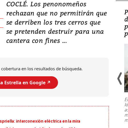
COCLÉ. Los penonomeños
Video: Lula lanza su
P
rechazan que no permitirán que
candidatura con
d
se derriben los tres cerros que
promesas de inversión
p
se pretenden destruir para una
en defensa, educación y
p
cantera con fines ...
tierras raras
 cobertura en los resultados de búsqueda.
a Estrella en Google ↗️
E
l
Entre recuerdos y escuetas
a
referencias hacia sus adversarios, el
m
presidente de Brasil, Luiz Inácio Lula
m
priella: interconexión eléctrica en la mira
da Silva, oficializó este domingo su
candidatura
...