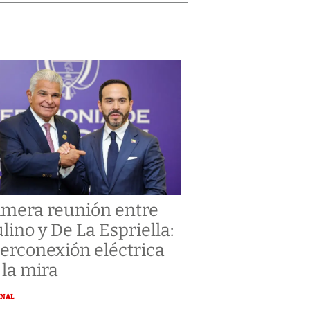
imera reunión entre
lino y De La Espriella:
terconexión eléctrica
 la mira
ONAL