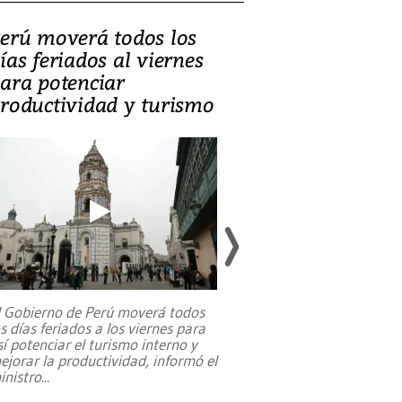
erú moverá todos los
Video, Catalin
ías feriados al viernes
‘Si la gente el
ara potenciar
criminales, la
roductividad y turismo
sociedades de
suicidarse’
l Gobierno de Perú moverá todos
os días feriados a los viernes para
La exmagistrada co
sí potenciar el turismo interno y
sobre el rol de contr
ejorar la productividad, informó el
periodismo, el derech
inistro
...
reformas constitucio
desafíos de nuevas t