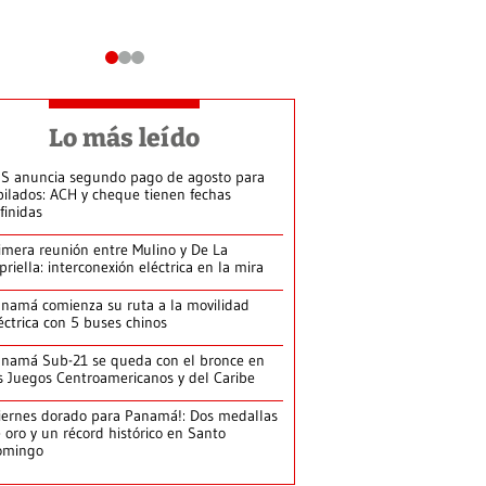
Lo más leído
S anuncia segundo pago de agosto para
bilados: ACH y cheque tienen fechas
finidas
imera reunión entre Mulino y De La
priella: interconexión eléctrica en la mira
namá comienza su ruta a la movilidad
éctrica con 5 buses chinos
namá Sub-21 se queda con el bronce en
s Juegos Centroamericanos y del Caribe
iernes dorado para Panamá!: Dos medallas
 oro y un récord histórico en Santo
omingo