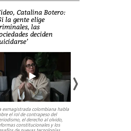
ideo, Catalina Botero:
Video: Lula la
Si la gente elige
candidatura 
riminales, las
promesas de i
ociedades deciden
en defensa, ed
uicidarse’
tierras raras
a exmagistrada colombiana habla
Entre recuerdos y es
obre el rol de contrapeso del
referencias hacia sus
eriodismo, el derecho al olvido,
presidente de Brasil,
eformas constitucionales y los
da Silva, oficializó 
esafíos de nuevas tecnologías
...
candidatura
...