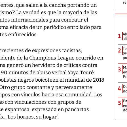
re
ientes, que salen a la cancha portando un
cismo’? La verdad es que la mayoría de las
tos internacionales para combatir el
isma eficacia de un periódico enrollado para
tes enfurecidos.
Al
1
al
Te
2
 crecientes de expresiones racistas,
pr
cidente de la Champions League ocurrido en
p
 generó un hervidero de críticas contra
Ma
3
e 90 minutos de abuso verbal Yaya Touré
ev
Po
bolistas negros boicoteen el mundial de 2018
De
. Otro grupo constante y perversamente
4
no
quipos con vínculos hacia esa comunidad. Los
Ba
ano con vinculaciones con grupos de
5
em
se espantosa, expresada en pancartas
dó
... Los hornos, su hogar’.