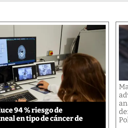
Ma
ad
an
duce 94 % riesgo de
de
neal en tipo de cáncer de
Po