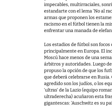
impecables, multirraciales, sonr
estandarte con el lema ‘No al ra
armas que proponen los estamen
racismo en el fútbol tienen la m
enfrentar una manada de elefan
Los estadios de fútbol son focos
principalmente en Europa. El in
Moscú hace menos de una semana
árbitros y autoridades. Luego d
propuso la opción de que los fut
que deberá celebrarse en Rusia
agredido son los judíos, o los e
‘ultras’ de la Lazio (equipo rom
ultraderecha) acuñaron esta fra
gigantescas: ‘Auschwitz es su país