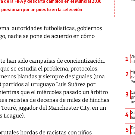
va de la FIFA y descarta cambios en el Mundial 2030
presionan por un puesto en la selección
ma: autoridades futbolísticas, gobiernos
rgo, nadie se pone de acuerdo en cómo
Ví
1
te han sido campañas de concientización,
ad
que se estudia el problema, protocolos,
Ma
2
 menos blandas y siempre desiguales (una
ev
Po
 8 partidos al uruguayo Luis Suárez por
 mientras que el miércoles pasado un árbitro
Ca
3
pr
ues racistas de decenas de miles de hinchas
un
 Touré, jugador del Manchester City, en un
Ga
4
s League).
lo
Do
5
rutales hordas de racistas con niños
co