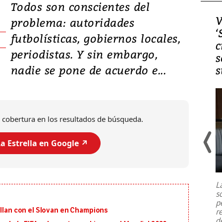
Todos son conscientes del
Video, Japón: Terremoto
V
problema: autoridades
deja heridos y graves
‘
futbolísticas, gobiernos locales,
daños en Kumamoto
c
periodistas. Y sin embargo,
s
nadie se pone de acuerdo e...
s
 cobertura en los resultados de búsqueda.
a Estrella en Google ↗️
Un fuerte terremoto de magnitud
7,1 se registró este martes 28 de
julio en la prefectura de Kumamoto,
L
al sur de Japón, provocando una
s
emergencia de gran
...
p
illan con el Slovan en Champions
r
d