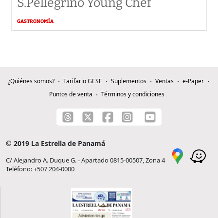
S.Pellegrino Young Chef
GASTRONOMÍA
¿Quiénes somos?
Tarifario GESE
Suplementos
Ventas
e-Paper
Puntos de venta
Términos y condiciones
© 2019 La Estrella de Panamá
C/ Alejandro A. Duque G. - Apartado 0815-00507, Zona 4
Teléfono: +507 204-0000