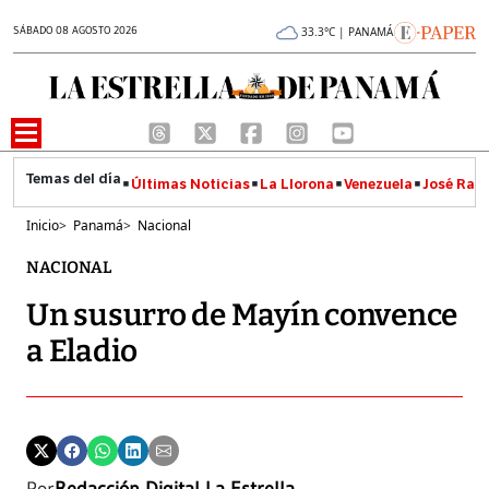
SÁBADO 08 AGOSTO 2026
33.3°C | PANAMÁ
Últimas Noticias
La Llorona
Venezuela
José Raúl
Inicio
>
Panamá
>
Nacional
NACIONAL
Un susurro de Mayín convence
a Eladio