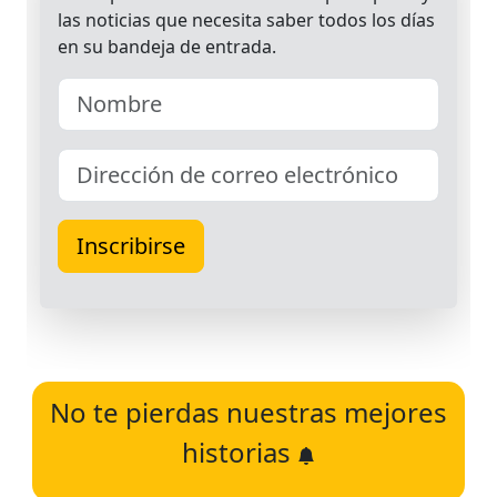
No te pierdas nuestras mejores
historias