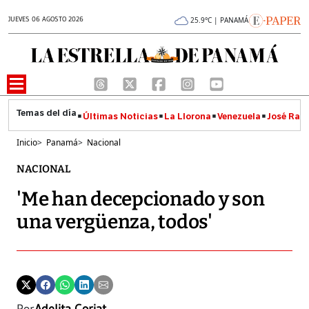
JUEVES 06 AGOSTO 2026
25.9°C | PANAMÁ
Últimas Noticias
La Llorona
Venezuela
José Raúl
Inicio
>
Panamá
>
Nacional
NACIONAL
'Me han decepcionado y son
una vergüenza, todos'