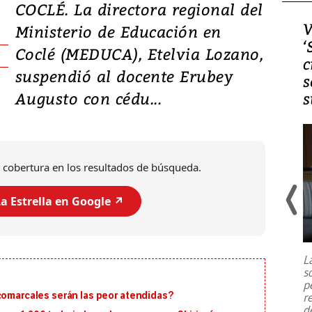
COCLÉ. La directora regional del
Video, Japón: Terremoto
V
Ministerio de Educación en
deja heridos y graves
‘
Coclé (MEDUCA), Etelvia Lozano,
daños en Kumamoto
c
suspendió al docente Erubey
s
Augusto con cédu...
s
 cobertura en los resultados de búsqueda.
a Estrella en Google ↗️
Un fuerte terremoto de magnitud
7,1 se registró este martes 28 de
julio en la prefectura de Kumamoto,
L
al sur de Japón, provocando una
s
emergencia de gran
...
p
 comarcales serán las peor atendidas?
r
d