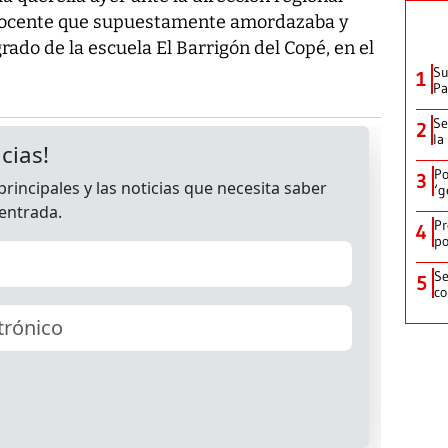
 docente que supuestamente amordazaba y
rado de la escuela El Barrigón del Copé, en el
Su
1
P
Se
2
la
Po
3
‘g
Pr
4
po
Se
5
co