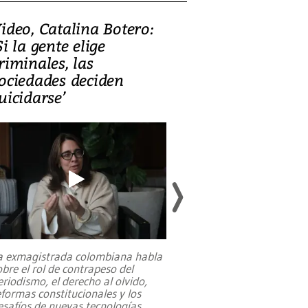
ideo, Catalina Botero:
Video: Lula la
Si la gente elige
candidatura 
riminales, las
promesas de i
ociedades deciden
en defensa, ed
uicidarse’
tierras raras
a exmagistrada colombiana habla
Entre recuerdos y es
obre el rol de contrapeso del
referencias hacia sus
eriodismo, el derecho al olvido,
presidente de Brasil,
eformas constitucionales y los
da Silva, oficializó 
esafíos de nuevas tecnologías
...
candidatura
...