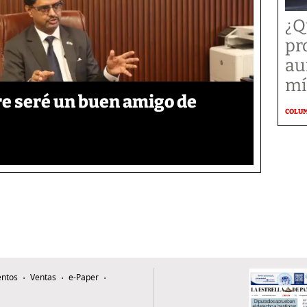
¿Q
pr
au
mí
re seré un buen amigo de
COLU
ntos
Ventas
e-Paper