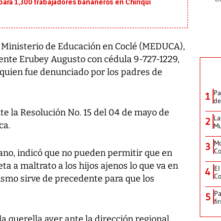
ara 1,300 trabajadores bananeros en Chiriquí
l Ministerio de Educación en Coclé (MEDUCA),
cente Erubey Augusto con cédula 9-727-1229,
 quien fue denunciado por los padres de
Pa
1
de
e la Resolución No. 15 del 04 de mayo de
La
2
ca.
Mu
Mo
3
Co
zano, indicó que no pueden permitir que en
a a maltrato a los hijos ajenos lo que va en
El
4
Co
ismo sirve de precedente para que los
Pa
5
fi
a querella ayer ante la dirección regional