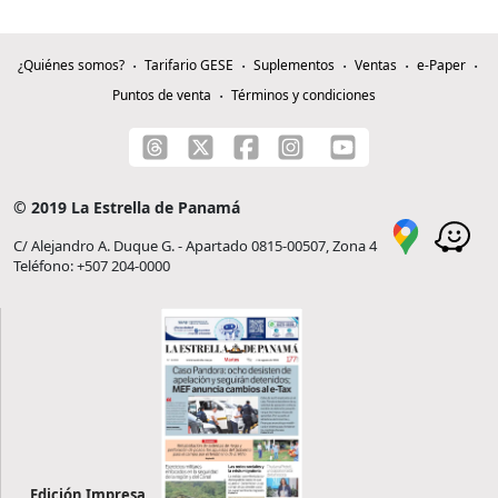
¿Quiénes somos?
Tarifario GESE
Suplementos
Ventas
e-Paper
Puntos de venta
Términos y condiciones
© 2019 La Estrella de Panamá
C/ Alejandro A. Duque G. - Apartado 0815-00507, Zona 4
Teléfono: +507 204-0000
Edición Impresa