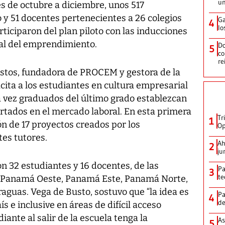
un
s de octubre a diciembre, unos 517
y 51 docentes pertenecientes a 26 colegios
Ga
4
lo
rticiparon del plan piloto con las inducciones
al del emprendimiento.
Do
5
co
re
stos, fundadora de PROCEM y gestora de la
acita a los estudiantes en cultura empresarial
 vez graduados del último grado establezcan
rtados en el mercado laboral. En esta primera
Tr
1
ón de 17 proyectos creados por los
Op
tes tutores.
Ah
2
ju
on 32 estudiantes y 16 docentes, de las
Pa
3
te
: Panamá Oeste, Panamá Este, Panamá Norte,
aguas. Vega de Busto, sostuvo que “la idea es
Pa
4
de
ís e inclusive en áreas de difícil acceso
nte al salir de la escuela tenga la
As
5