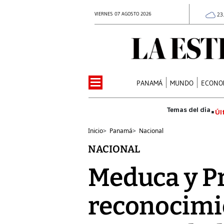
VIERNES 07 AGOSTO 2026
23
PANAMÁ
MUNDO
ECONO
Úl
Inicio
>
Panamá
>
Nacional
NACIONAL
Meduca y P
reconocimi