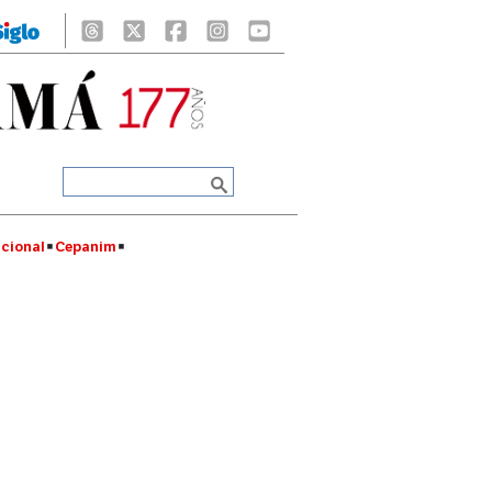
cional
Cepanim