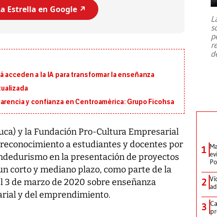
7,1 se registró este martes 28 de
a Estrella en Google ↗️
julio en la prefectura de Kumamoto,
L
al sur de Japón, provocando una
s
emergencia de gran
...
p
r
d
á acceden a la IA para transformar la enseñanza
ualizada
parencia y confianza en Centroamérica: Grupo Ficohsa
uca) y la Fundación Pro-Cultura Empresarial
 reconocimiento a estudiantes y docentes por
Ma
1
ev
endedurismo en la presentación de proyectos
Po
un corto y mediano plazo, como parte de la
Ví
2
el 3 de marzo de 2020 sobre enseñanza
ad
arial y del emprendimiento.
Ca
3
pr