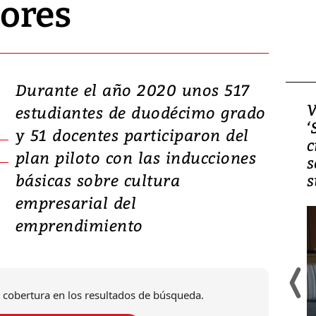
ores
Durante el año 2020 unos 517
Video, Japón: Terremoto
V
estudiantes de duodécimo grado
deja heridos y graves
‘
y 51 docentes participaron del
daños en Kumamoto
c
plan piloto con las inducciones
s
básicas sobre cultura
s
empresarial del
emprendimiento
 cobertura en los resultados de búsqueda.
Un fuerte terremoto de magnitud