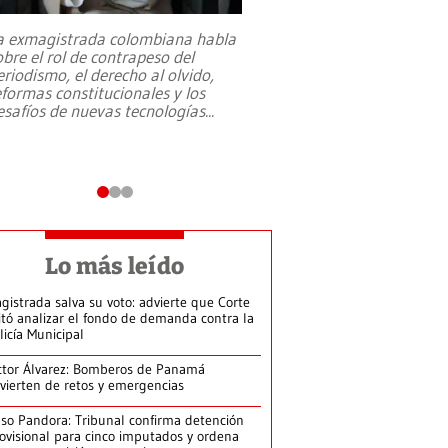
a exmagistrada colombiana habla
Entre recuerdos y es
obre el rol de contrapeso del
referencias hacia sus
eriodismo, el derecho al olvido,
presidente de Brasil,
eformas constitucionales y los
da Silva, oficializó 
esafíos de nuevas tecnologías
...
candidatura
...
Lo más leído
gistrada salva su voto: advierte que Corte
itó analizar el fondo de demanda contra la
licía Municipal
ctor Álvarez: Bomberos de Panamá
vierten de retos y emergencias
so Pandora: Tribunal confirma detención
ovisional para cinco imputados y ordena