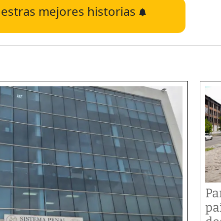
estras mejores historias
Pa
pa