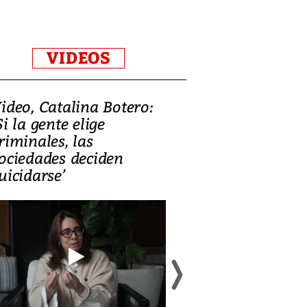
VIDEOS
ideo, Catalina Botero:
Video: Lula la
Si la gente elige
candidatura 
riminales, las
promesas de i
ociedades deciden
en defensa, ed
uicidarse’
tierras raras