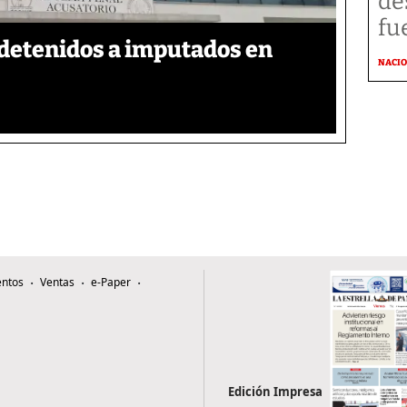
de
fu
detenidos a imputados en
NACI
ntos
Ventas
e-Paper
Edición Impresa