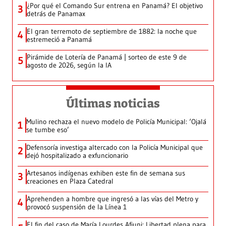
¿Por qué el Comando Sur entrena en Panamá? El objetivo
3
detrás de Panamax
El gran terremoto de septiembre de 1882: la noche que
4
estremeció a Panamá
Pirámide de Lotería de Panamá | sorteo de este 9 de
5
agosto de 2026, según la IA
Últimas noticias
Mulino rechaza el nuevo modelo de Policía Municipal: ‘Ojalá
1
se tumbe eso’
Defensoría investiga altercado con la Policía Municipal que
2
dejó hospitalizado a exfuncionario
Artesanos indígenas exhiben este fin de semana sus
3
creaciones en Plaza Catedral
Aprehenden a hombre que ingresó a las vías del Metro y
4
provocó suspensión de la Línea 1
El fin del caso de María Lourdes Afiuni: Libertad plena para