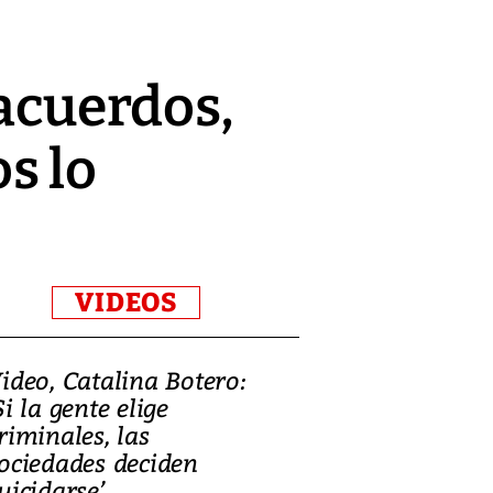
 acuerdos,
s lo
VIDEOS
ideo, Catalina Botero:
Video: Lula la
Si la gente elige
candidatura 
riminales, las
promesas de i
ociedades deciden
en defensa, ed
uicidarse’
tierras raras