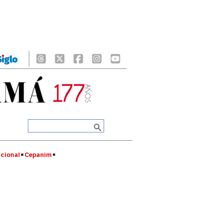
cional
Cepanim