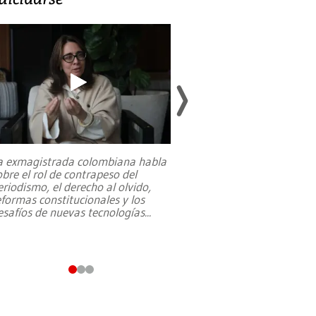
res marcharán a la Presidencia.
Erick Marciscano | La Estrella d
a exmagistrada colombiana habla
Entre recuerdos y es
obre el rol de contrapeso del
referencias hacia sus
eriodismo, el derecho al olvido,
presidente de Brasil,
eformas constitucionales y los
da Silva, oficializó 
esafíos de nuevas tecnologías
...
candidatura
...