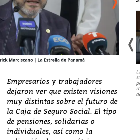
Un fuerte terremoto de magnitud
rick Marciscano | La Estrella de Panamá
Trabajado
7,1 se registró este martes 28 de
julio en la prefectura de Kumamoto,
L
al sur de Japón, provocando una
s
emergencia de gran
...
Empresarios y trabajadores
p
r
dejaron ver que existen visiones
d
muy distintas sobre el futuro de
la Caja de Seguro Social. El tipo
de pensiones, solidarias o
individuales, así como la