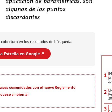
aplicación de paramétricas, son
algunos de los puntos
discordantes
 cobertura en los resultados de búsqueda.
a Estrella en Google ↗️
IM
1
pr
zo
ra sus comunidades con el nuevo Reglamento
EN
2
Re
proceso ambiental
2
Su
3
di