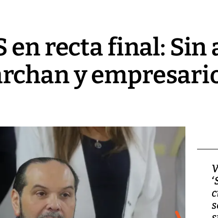
 en recta final: Sin
rchan y empresario
Video, Japón: Terremoto
V
deja heridos y graves
‘
daños en Kumamoto
c
s
s