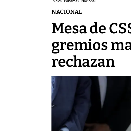
Inicio
>
Panamá
>
Nacional
NACIONAL
Mesa de CSS
gremios ma
rechazan