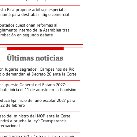
sta Rica propone arbitraje especial a
namá para destrabar litigio comercial
putados cuestionan reformas al
glamento interno de la Asamblea tras
robación en segundo debate
Últimas noticias
on lugares sagrados’: Campesinos de Río
dio demandan el Decreto 26 ante la Corte
esupuesto General del Estado 2027:
bate inicia el 11 de agosto en la Comisión
duca fija inicio del año escolar 2027 para
 22 de febrero
aso del ministro del MOP ante la Corte
ndrá a prueba la ley’: Transparencia
ternacional
namá golea 3-0 a Cuba y avanza a semis