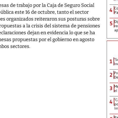
sas de trabajo por la Caja de Seguro Social
Co
4
ública este 16 de octubre, tanto el sector
Pa
es organizados reiteraron sus posturas sobre
Di
5
propuestas a la crisis del sistema de pensiones
re
ap
claraciones dejan en evidencia lo que se ha
mesas propuestas por el gobierno en agosto
mbos sectores.
‘S
1
In
Pr
2
De
Me
3
el
‘C
4
po
In
Pa