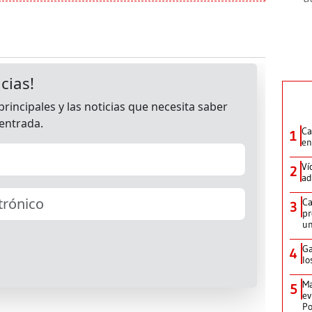
Ca
1
en
Ví
2
ad
Ca
3
pr
un
Ga
4
lo
Ma
5
ev
Po