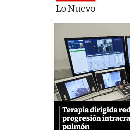
Lo Nuevo
Terapia dirigida re
progresión intracra
pulmón