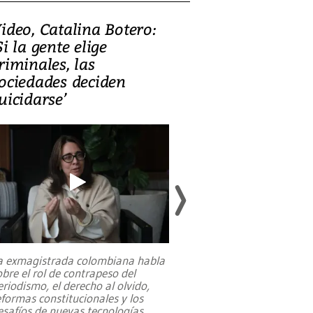
ideo, Catalina Botero:
Video: Lula la
Si la gente elige
candidatura 
riminales, las
promesas de i
ociedades deciden
en defensa, ed
uicidarse’
tierras raras
a exmagistrada colombiana habla
Entre recuerdos y es
obre el rol de contrapeso del
referencias hacia sus
eriodismo, el derecho al olvido,
presidente de Brasil,
eformas constitucionales y los
da Silva, oficializó 
esafíos de nuevas tecnologías
...
candidatura
...