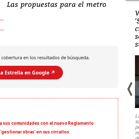
Las propuestas para el metro
Video, Japón: Terremoto
V
deja heridos y graves
‘
daños en Kumamoto
c
s
s
 cobertura en los resultados de búsqueda.
a Estrella en Google ↗️
Un fuerte terremoto de magnitud
7,1 se registró este martes 28 de
julio en la prefectura de Kumamoto,
L
al sur de Japón, provocando una
s
emergencia de gran
...
ra sus comunidades con el nuevo Reglamento
p
r
‘gestionar obras’ en sus circuitos
d