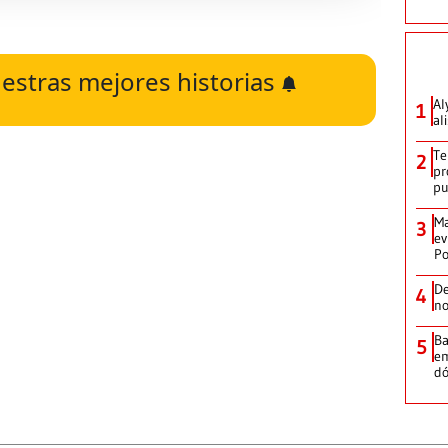
estras mejores historias
Al
1
al
Te
2
pr
p
Ma
3
ev
Po
De
4
no
Ba
5
em
dó