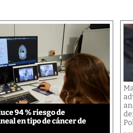
Ma
ad
an
duce 94 % riesgo de
de
neal en tipo de cáncer de
Po