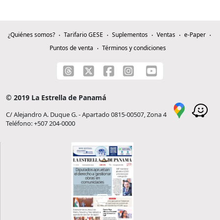
¿Quiénes somos?
Tarifario GESE
Suplementos
Ventas
e-Paper
Puntos de venta
Términos y condiciones
© 2019 La Estrella de Panamá
C/ Alejandro A. Duque G. - Apartado 0815-00507, Zona 4
Teléfono: +507 204-0000