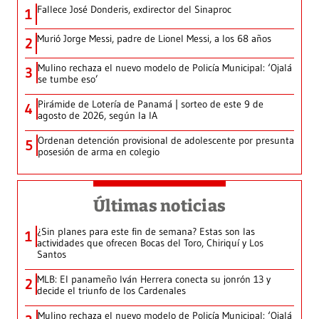
Fallece José Donderis, exdirector del Sinaproc
1
Murió Jorge Messi, padre de Lionel Messi, a los 68 años
2
Mulino rechaza el nuevo modelo de Policía Municipal: ‘Ojalá
3
se tumbe eso’
Pirámide de Lotería de Panamá | sorteo de este 9 de
4
agosto de 2026, según la IA
Ordenan detención provisional de adolescente por presunta
5
posesión de arma en colegio
Últimas noticias
¿Sin planes para este fin de semana? Estas son las
1
actividades que ofrecen Bocas del Toro, Chiriquí y Los
Santos
MLB: El panameño Iván Herrera conecta su jonrón 13 y
2
decide el triunfo de los Cardenales
Mulino rechaza el nuevo modelo de Policía Municipal: ‘Ojalá