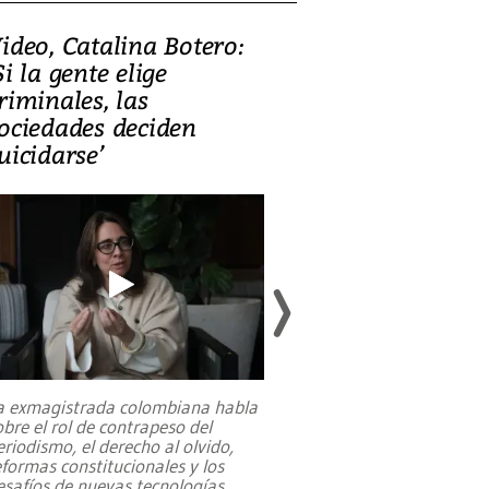
ideo, Catalina Botero:
Video: Lula la
Si la gente elige
candidatura 
riminales, las
promesas de i
ociedades deciden
en defensa, ed
uicidarse’
tierras raras
a exmagistrada colombiana habla
Entre recuerdos y es
obre el rol de contrapeso del
referencias hacia sus
eriodismo, el derecho al olvido,
presidente de Brasil,
eformas constitucionales y los
da Silva, oficializó 
esafíos de nuevas tecnologías
...
candidatura
...