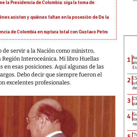
me la Presidencia de Colombia: siga la toma de
uiénes asisten y quiénes faltan en la posesión de De la
encia de Colombia en ruptura total con Gustavo Petro
o de servir a la Nación como ministro,
Au
 Región Interoceánica. Mi libro Huellas
1
al
s en esas posiciones. Aquí algunas de las
Es
cargos. Debo decir que siempre fueron el
CS
2
on excelentes profesionales.
ju
de
CS
3
pa
Gu
4
lo
re
‘T
5