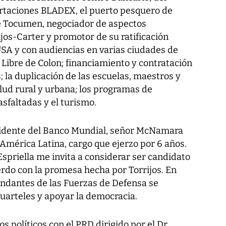
taciones BLADEX, el puerto pesquero de
e Tocumen, negociador de aspectos
jos-Carter y promotor de su ratificación
SA y con audiencias en varias ciudades de
a Libre de Colon; financiamiento y contratación
; la duplicación de las escuelas, maestros y
alud rural y urbana; los programas de
asfaltadas y el turismo.
sidente del Banco Mundial, señor McNamara
mérica Latina, cargo que ejerzo por 6 años.
Espriella me invita a considerar ser candidato
erdo con la promesa hecha por Torrijos. En
andantes de las Fuerzas de Defensa se
uarteles y apoyar la democracia.
s políticos con el PRD dirigido por el Dr.