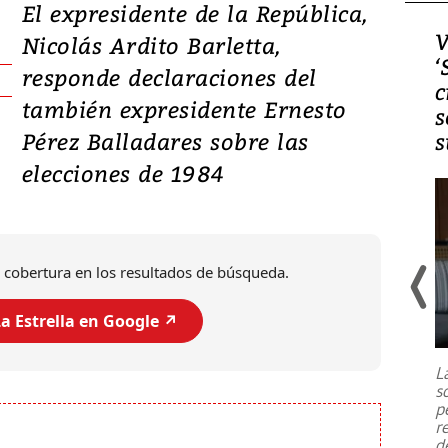
El expresidente de la República,
Video, Japón: Terremoto
V
Nicolás Ardito Barletta,
deja heridos y graves
‘
responde declaraciones del
daños en Kumamoto
c
también expresidente Ernesto
s
Pérez Balladares sobre las
s
elecciones de 1984
 cobertura en los resultados de búsqueda.
a Estrella en Google ↗️
Un fuerte terremoto de magnitud
7,1 se registró este martes 28 de
julio en la prefectura de Kumamoto,
L
al sur de Japón, provocando una
s
emergencia de gran
...
p
r
d