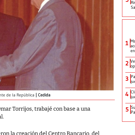
Ri
Sa
Ma
1
ac
en
Ve
2
op
Pa
3
ju
Cl
4
ente de la República
Cedida
ju
Su
mar Torrijos, trabajé con base a una
5
P
l.
on la creación del Centro Bancario, del