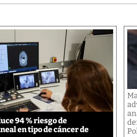
Ma
ad
an
duce 94 % riesgo de
de
neal en tipo de cáncer de
Po