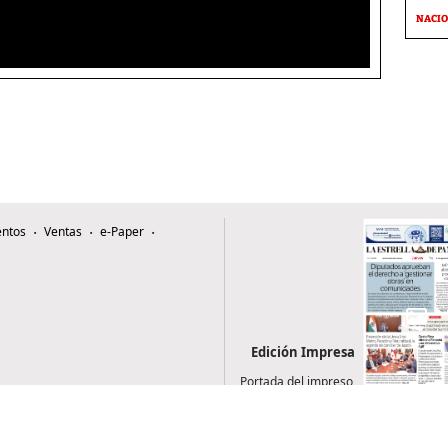
NACI
ntos
Ventas
e-Paper
Edición Impresa
Portada del impreso
del 6 de agosto de
2026
0507, Zona 4