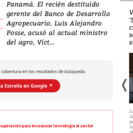
Panamá. El recién destituido
Video, Japón: Terremoto
V
gerente del Banco de Desarrollo
deja heridos y graves
‘
Agropecuario, Luis Alejandro
daños en Kumamoto
c
Posse, acusó al actual ministro
s
del agro, Víct...
s
 cobertura en los resultados de búsqueda.
a Estrella en Google ↗️
Un fuerte terremoto de magnitud
7,1 se registró este martes 28 de
julio en la prefectura de Kumamoto,
L
al sur de Japón, provocando una
s
emergencia de gran
...
p
operación para incorporar tecnología al sector
r
d