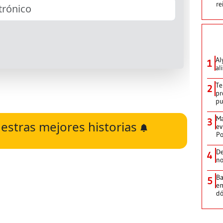
re
Al
1
al
Te
2
pr
p
Ma
3
estras mejores historias
ev
Po
De
4
no
Ba
5
em
dó