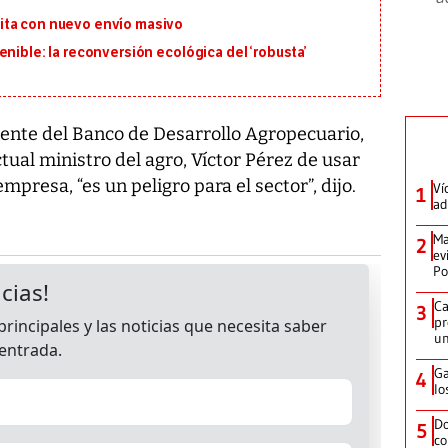
ita con nuevo envío masivo
nible: la reconversión ecológica del ‘robusta’
rente del Banco de Desarrollo Agropecuario,
tual ministro del agro, Víctor Pérez de usar
mpresa, “es un peligro para el sector”, dijo.
Ví
1
ad
Ma
2
ev
Po
Ca
3
pr
un
Ga
4
lo
Do
5
co