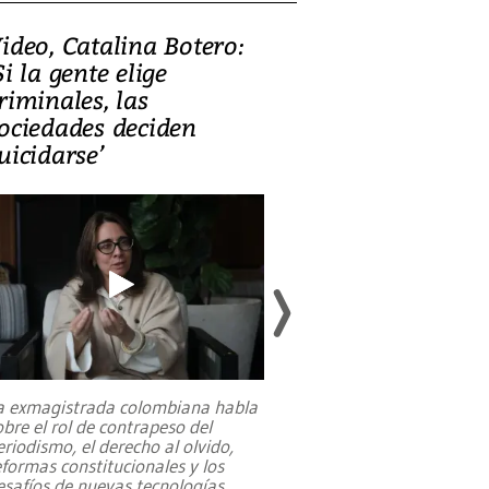
ideo, Catalina Botero:
Video: Lula la
Si la gente elige
candidatura 
riminales, las
promesas de i
ociedades deciden
en defensa, ed
uicidarse’
tierras raras
a exmagistrada colombiana habla
Entre recuerdos y es
obre el rol de contrapeso del
referencias hacia sus
eriodismo, el derecho al olvido,
presidente de Brasil,
eformas constitucionales y los
da Silva, oficializó 
esafíos de nuevas tecnologías
...
candidatura
...