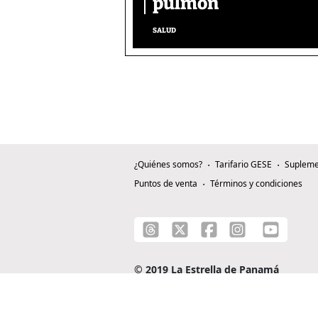
pulmón
SALUD
¿Quiénes somos?
Tarifario GESE
Supleme
Puntos de venta
Términos y condiciones
© 2019 La Estrella de Panamá
C/ Alejandro A. Duque G. - Apartado 0815-0
Teléfono: +507 204-0000