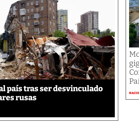
Mo
gi
Co
Pai
 país tras ser desvinculado
NACI
tares rusas