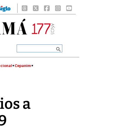
cional
Cepanim
ios a
9