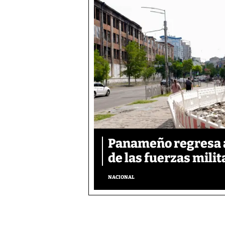
Panameño regresa al
de las fuerzas mili
NACIONAL