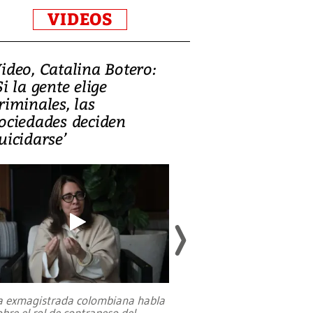
VIDEOS
ideo, Catalina Botero:
Video: Lula la
Si la gente elige
candidatura 
riminales, las
promesas de i
ociedades deciden
en defensa, ed
uicidarse’
tierras raras
a exmagistrada colombiana habla
Entre recuerdos y es
obre el rol de contrapeso del
referencias hacia sus