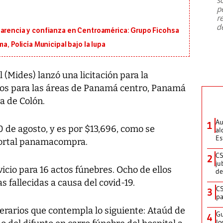
emergencia de gran
...
p
r
d
parencia y confianza en Centroamérica: Grupo Ficohsa
a, Policía Municipal bajo la lupa
l (Mides) lanzó una licitación para la
rios para las áreas de Panamá centro, Panamá
a de Colón.
Au
1
20 de agosto, y es por $13,696, como se
al
Es
portal panamacompra.
CS
2
ju
icio para 16 actos fúnebres. Ocho de ellos
de
 fallecidas a causa del covid-19.
CS
3
pa
nerarios que contempla lo siguiente: Ataúd de
Gu
4
lo