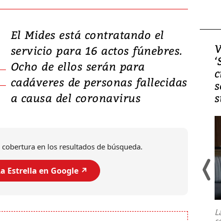
El Mides está contratando el
Video, Japón: Terremoto
V
servicio para 16 actos fúnebres.
deja heridos y graves
‘
Ocho de ellos serán para
daños en Kumamoto
c
cadáveres de personas fallecidas
s
a causa del coronavirus
s
 cobertura en los resultados de búsqueda.
a Estrella en Google ↗️
Un fuerte terremoto de magnitud
7,1 se registró este martes 28 de
julio en la prefectura de Kumamoto,
L
al sur de Japón, provocando una
s