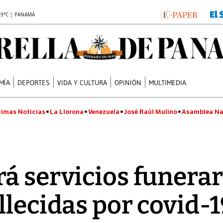
.9°C | PANAMÁ
MÍA
DEPORTES
VIDA Y CULTURA
OPINIÓN
MULTIMEDIA
timas Noticias
La Llorona
Venezuela
José Raúl Mulino
Asamblea Na
á servicios funerar
llecidas por covid-1