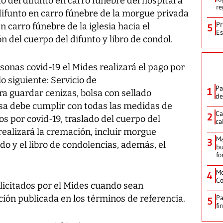
 del difunto en carro fúnebre del hospital a
re
difunto en carro fúnebre de la morgue privada
Pr
en carro fúnebre de la iglesia hacia el
5
Es
n del cuerpo del difunto y libro de condol.
sonas covid-19 el Mides realizará el pago por
lo siguiente: Servicio de
Pa
1
a guardar cenizas, bolsa con sellado
de
sa debe cumplir con todas las medidas de
Ca
2
os por covid-19, traslado del cuerpo del
ca
 realizará la cremación, incluir morgue
M
3
do y el libro de condolencias, además, el
bu
fo
Mo
4
Co
olicitados por el Mides cuando sean
ión publicada en los términos de referencia.
Pa
5
fi