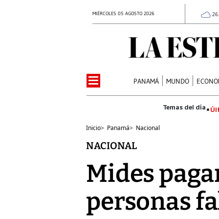
MIÉRCOLES 05 AGOSTO 2026
26
PANAMÁ
MUNDO
ECONO
Úl
Inicio
>
Panamá
>
Nacional
NACIONAL
Mides pagar
personas fa