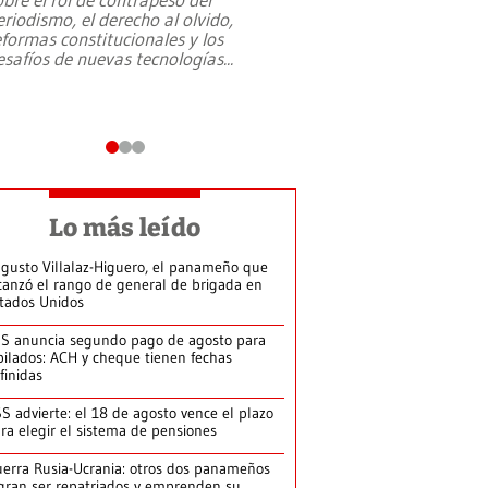
eriodismo, el derecho al olvido,
presidente de Brasil,
eformas constitucionales y los
da Silva, oficializó 
esafíos de nuevas tecnologías
...
candidatura
...
Lo más leído
gusto Villalaz-Higuero, el panameño que
canzó el rango de general de brigada en
tados Unidos
S anuncia segundo pago de agosto para
bilados: ACH y cheque tienen fechas
finidas
S advierte: el 18 de agosto vence el plazo
ra elegir el sistema de pensiones
erra Rusia-Ucrania: otros dos panameños
gran ser repatriados y emprenden su